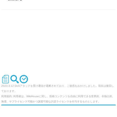
2023.3.12 DoSアタックを受け通信が遮断されており、ご迷惑をおかけしました。現在は復旧し
ております。
利用規約: 利用者は、WikiHouseに対し、投稿コンテンツを自由に利用できる世界的、非独占的、
無償、サブライセンス可能かつ譲渡可能な許諾ライセンスを付与するものとします。
オリジナルのWikiを作ってみませんか
Last-modified: 2009-05-03 (日) 00:41:11 (6304d)