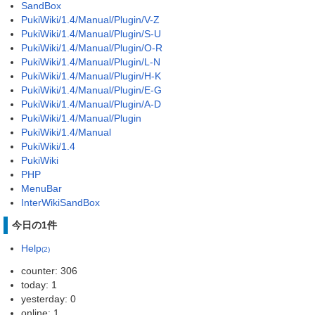
SandBox
PukiWiki/1.4/Manual/Plugin/V-Z
PukiWiki/1.4/Manual/Plugin/S-U
PukiWiki/1.4/Manual/Plugin/O-R
PukiWiki/1.4/Manual/Plugin/L-N
PukiWiki/1.4/Manual/Plugin/H-K
PukiWiki/1.4/Manual/Plugin/E-G
PukiWiki/1.4/Manual/Plugin/A-D
PukiWiki/1.4/Manual/Plugin
PukiWiki/1.4/Manual
PukiWiki/1.4
PukiWiki
PHP
MenuBar
InterWikiSandBox
今日の1件
Help
(2)
counter: 306
today: 1
yesterday: 0
online: 1