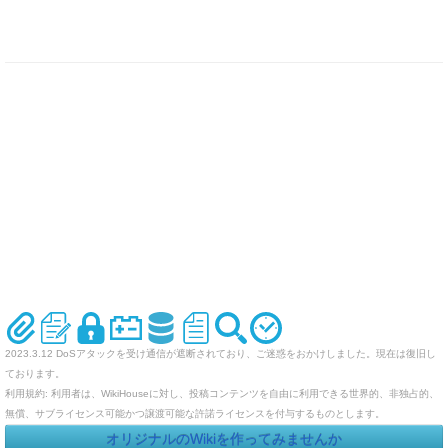
2023.3.12 DoSアタックを受け通信が遮断されており、ご迷惑をおかけしました。現在は復旧し
ております。
利用規約: 利用者は、WikiHouseに対し、投稿コンテンツを自由に利用できる世界的、非独占的、
無償、サブライセンス可能かつ譲渡可能な許諾ライセンスを付与するものとします。
オリジナルのWikiを作ってみませんか