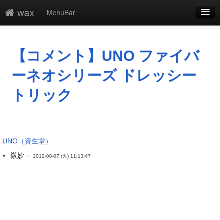
wax
MenuBar
編集
添付
【コメント】UNO ファイバ
凍結
ーネオシリーズ ドレッシー
新規
トリック
最終更新
一覧
UNO（資生堂）
単語検索
微妙 --
2012-08-07 (火) 11:13:47