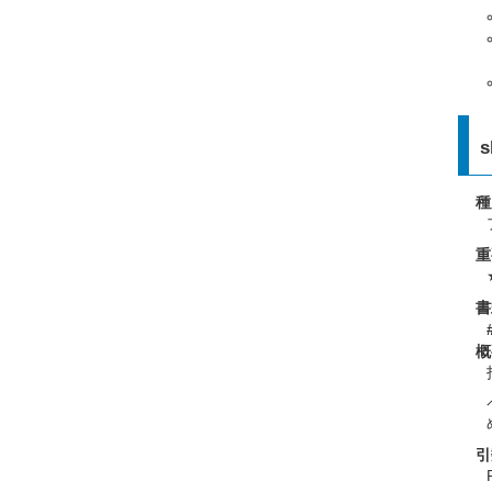
s
種
重
書
概
引