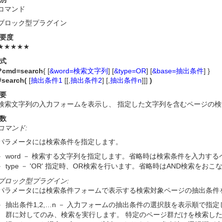
コマンド
ブロック型プラグイン
要度
★★★★★
式
?cmd=search
{ [
&word=検索文字列
] [
&type=OR
] [
&base=抽出条件
] }
#search(
[
抽出条件1
[[,
抽出条件2
] [,
抽出条件n
]]]
)
要
検索文字列の入力フォームを表示し、 指定した文字列を含むページの
数
コマンド:
パラメータには検索条件を指定します。
word － 検索する文字列を指定します。省略時は検索条件を入力す
type － 'OR' 指定時、OR検索を行います。省略時はAND検索をおこ
ブロック型プラグイン:
パラメータには検索条件フォームで表示する検索対象ページの抽出条件
抽出条件1,2,…n － 入力フォームの抽出条件の選択肢を表示順で
群に対してのみ、検索を実行します。 特定のページ群だけを検索した