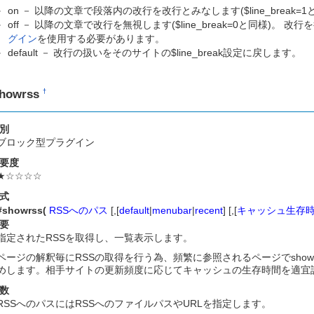
on － 以降の文章で段落内の改行を改行とみなします($line_break=1
off － 以降の文章で改行を無視します($line_break=0と同様)
グイン
を使用する必要があります。
default － 改行の扱いをそのサイトの$line_break設定に戻します。
howrss
†
別
ブロック型プラグイン
要度
★☆☆☆☆
式
#showrss(
RSSへのパス
[,[
default
|
menubar
|
recent
] [,[
キャッシュ生存
要
指定されたRSSを取得し、一覧表示します。
ページの解釈毎にRSSの取得を行う為、頻繁に参照されるページでsho
めします。相手サイトの更新頻度に応じてキャッシュの生存時間を適宜
数
RSSへのパスにはRSSへのファイルパスやURLを指定します。