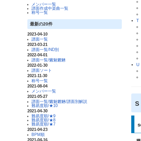
メンバー一覧
譜面作成中楽曲一覧
称号一覧
T
最新の20件
2023-04-10
譜面一覧
2023-03-21
譜面一覧/ND別
2022-04-01
譜面一覧/魑魅魍魎
U
2022-01-30
譜面ソート
2021-11-30
称号一覧
2021-08-04
メンバー一覧
2021-05-27
譜面一覧/魑魅魍魎/譜面別解説
難易度順/★10
2021-04-30
難易度順/★9
難易度順/★8
s
難易度順/★7
2021-04-23
BPM順
2021-04-16
種