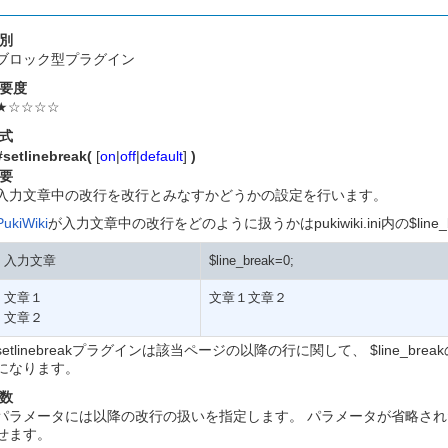
別
ブロック型プラグイン
要度
★☆☆☆☆
式
#setlinebreak(
[
on
|
off
|
default
]
)
要
入力文章中の改行を改行とみなすかどうかの設定を行います。
PukiWiki
が入力文章中の改行をどのように扱うかはpukiwiki.ini内の$l
入力文章
$line_break=0;
文章１
文章１文章２
文章２
setlinebreakプラグインは該当ページの以降の行に関して、 $line
になります。
数
パラメータには以降の改行の扱いを指定します。 パラメータが省略さ
せます。