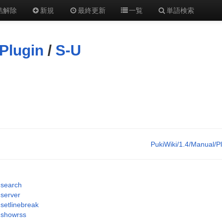
結解除
新規
最終更新
一覧
単語検索
Plugin
/
S-U
PukiWiki/1.4/Manual/P
search
server
setlinebreak
showrss