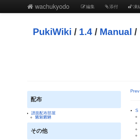
wachukyodo
編集
添付
凍
PukiWiki
/
1.4
/
Manual
/
Prev
配布
S
譜面配布部屋
魑魅魍魎
その他