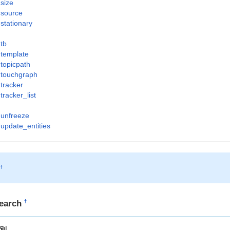
size
source
stationary
tb
template
topicpath
touchgraph
tracker
tracker_list
unfreeze
update_entities
S
†
earch
†
別