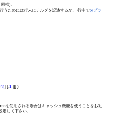
と同様)。
。 改行を行うためには行末にチルダを記述するか、 行中で
brプラ
時間
] [,
1
]]]
)
wrssを使用される場合はキャッシュ機能を使うことをお勧
設定して下さい。