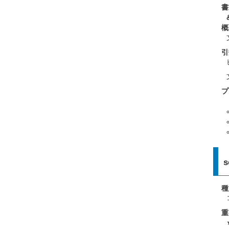
書
概
引
プ
s
種
重