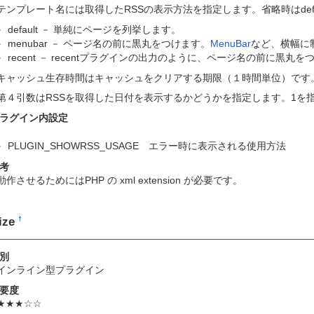
テンプレート名には取得したRSSの表示方法を指定します。省略時はdefa
default － 単純にページを列挙します。
menubar － ページ名の前に黒丸をつけます。
MenuBar
など、横幅に
recent － recentプラグインの出力のように、ページ名の前に
キャッシュ生存時間はキャッシュをクリアする期限（１時間単位）です
第４引数はRSSを取得した日付を表示するかどうかを指定します。1を
ラグイン内設定
PLUGIN_SHOWRSS_USAGE エラー時に表示される使用方法
考
動作させるためにはPHP の xml extension が必要です。
ize
†
別
インライン型プラグイン
要度
★★★☆☆