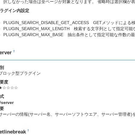
択しなかった場合は全ページが対象となります。 省略時は選択欄が
ラグイン内設定
PLUGIN_SEARCH_DISABLE_GET_ACCESS GETメソッド
PLUGIN_SEARCH_MAX_LENGTH 検索する文字列として指定可能
PLUGIN_SEARCH_MAX_BASE 抽出条件として指定可能な件数の
erver
†
別
ブロック型プラグイン
要度
★☆☆☆☆
式
#server
要
サーバーの情報(サーバー名、サーバーソフトウエア、サーバー管理者)
etlinebreak
†