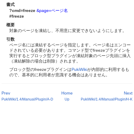
書式
?cmd=freeze
&page=ページ名
#freeze
概要
対象のページを凍結し、不用意に変更できないようにします。
引数
ページ名には凍結するページを指定します。ページ名はエンコー
ドされている必要があります。コマンド型でfreezeプラグインを
実行するとブロック型プラグインが凍結対象のページ先頭に挿入
（凍結解除の場合は削除）されます。
ブロック型のfreezeプラグインは
PukiWiki
が内部的に利用するも
ので、基本的に利用者が意識する機会はありません。
Prev
Home
Next
PukiWiki/1.4/Manual/Plugin/A-D
Up
PukiWiki/1.4/Manual/Plugin/H-K