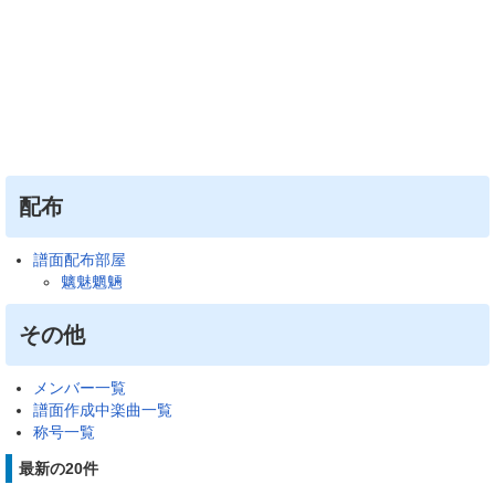
配布
譜面配布部屋
魑魅魍魎
その他
メンバー一覧
譜面作成中楽曲一覧
称号一覧
最新の20件