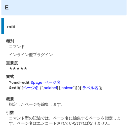
E
†
edit
†
種別
コマンド
インライン型プラグイン
重要度
★★★★★
書式
?cmd=edit
&page=ページ名
&edit(
[
ページ名
{[,
nolabel
] [,
noicon
]}]
){
ラベル名
};
概要
指定したページを編集します。
引数
コマンド型の記述では、ページ名に編集するページを指定しま
す。ページ名はエンコードされていなければなりません。