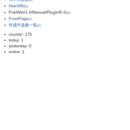
InterWiki
(1)
PukiWiki/1.4/Manual/Plugin/E-G
(1)
FrontPage
(1)
作成中楽曲一覧
(1)
counter: 175
today: 1
yesterday: 0
online: 1