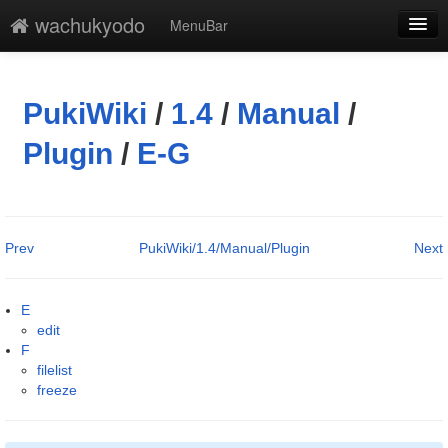
wachukyodo
MenuBar
編集
添付
PukiWiki
/
1.4
/
Manual
/
凍結解除
Plugin
/
E-G
新規
最終更新
Prev
PukiWiki/1.4/Manual/Plugin
Next
一覧
単語検索
E
edit
F
filelist
freeze