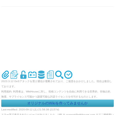
2023.3.12 DoSアタックを受け通信が遮断されており、ご迷惑をおかけしました。現在は復旧し
ております。
利用規約: 利用者は、WikiHouseに対し、投稿コンテンツを自由に利用できる世界的、非独占的、
無償、サブライセンス可能かつ譲渡可能な許諾ライセンスを付与するものとします。
オリジナルのWikiを作ってみませんか
Last-modified: 2020-09-12 (土) 21:58:38 (2157d)
エラー等で表示されないページがありましたら、URLを support@wikihouse.com までご連絡願い