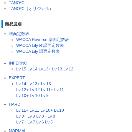
TANO*C
TANO*C（オリジナル）
難易度別
譜面定数表
WACCA Reverse 譜面定数表
WACCA Lily R 譜面定数表
WACCA Lily 譜面定数表
INFERNO
Lv.15
Lv.14
Lv.13+
Lv.13
Lv.12
EXPERT
Lv.14
Lv.13+
Lv.13
Lv.12+
Lv.12
Lv.11+
Lv.11
Lv.10+
Lv.10
Lv.9
HARD
Lv.11+
Lv.11
Lv.10+
Lv.10
Lv.9+
Lv.9
Lv.8+
Lv.8
Lv.7+
Lv.7
Lv.6
Lv.5
NORMAL