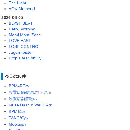
The Light
VOX Diamond
2026-08-05
BLVST BEVT
Hello, Morning
Mami Mami Zone
LOVE EAST
LOSE CONTROL
Jagermeister
Utopia feat. shully
今日の10件
BPM=RT
(7)
設置店舗/関東/埼玉県
(4)
設置店舗情報
(4)
Muse Dash × WACCA
(3)
BPM順
(3)
TANO*C
(3)
Mobius
(3)