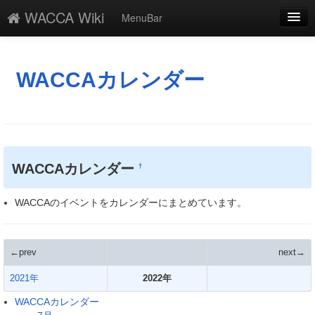
WACCA Wiki
MenuBar
編集
添付
WACCAカレンダー
凍結
新規
最終更新
WACCAカレンダー
†
一覧
WACCAのイベントをカレンダーにまとめています。
単語検索
←prev
next→
2021年
2022年
WACCAカレンダー