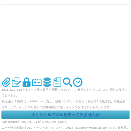
2023.3.12 DoSアタックを受け通信が遮断されており、ご迷惑をおかけしました。現在は復旧し
ております。
利用規約: 利用者は、WikiHouseに対し、投稿コンテンツを自由に利用できる世界的、非独占的、
無償、サブライセンス可能かつ譲渡可能な許諾ライセンスを付与するものとします。
オリジナルのWikiを作ってみませんか
Last-modified: 2022-07-04 (月) 22:32:09 (1493d)
エラー等で表示されないページがありましたら、URLを support@wikihouse.com までご連絡願い