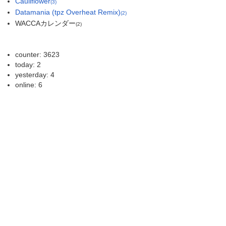
Cauliflower
(3)
Datamania (tpz Overheat Remix)
(2)
WACCAカレンダー
(2)
counter: 3623
today: 2
yesterday: 4
online: 6