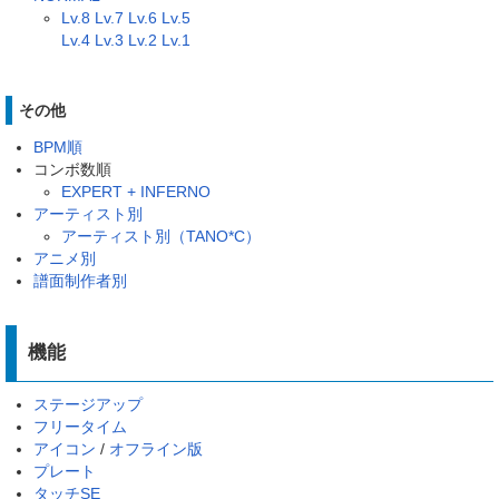
Lv.8
Lv.7
Lv.6
Lv.5
Lv.4
Lv.3
Lv.2
Lv.1
その他
BPM順
コンボ数順
EXPERT + INFERNO
アーティスト別
アーティスト別（TANO*C）
アニメ別
譜面制作者別
機能
ステージアップ
フリータイム
アイコン
/
オフライン版
プレート
タッチSE