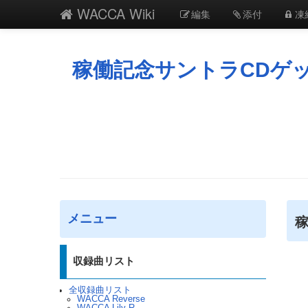
WACCA Wiki
編集
添付
凍
稼働記念サントラCDゲ
メニュー
収録曲リスト
全収録曲リスト
WACCA Reverse
WACCA Lily R