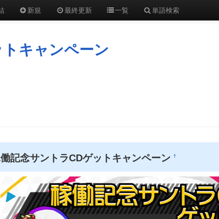
結
新規
最終更新
一覧
単語検索
ットキャンペーン
稼働記念サントラCDゲットキャンペーン
†