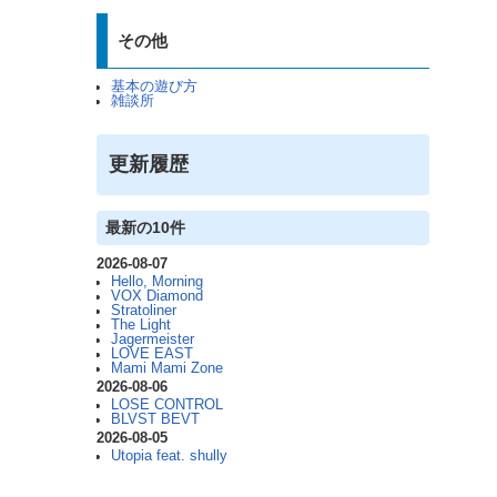
その他
基本の遊び方
雑談所
更新履歴
最新の10件
2026-08-07
Hello, Morning
VOX Diamond
Stratoliner
The Light
Jagermeister
LOVE EAST
Mami Mami Zone
2026-08-06
LOSE CONTROL
BLVST BEVT
2026-08-05
Utopia feat. shully