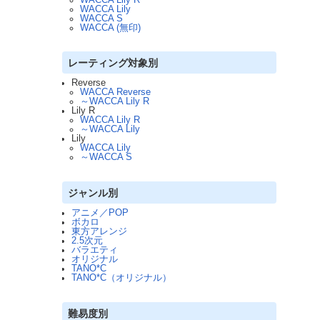
WACCA Lily
WACCA S
WACCA (無印)
レーティング対象別
Reverse
WACCA Reverse
～WACCA Lily R
Lily R
WACCA Lily R
～WACCA Lily
Lily
WACCA Lily
～WACCA S
ジャンル別
アニメ／POP
ボカロ
東方アレンジ
2.5次元
バラエティ
オリジナル
TANO*C
TANO*C（オリジナル）
難易度別