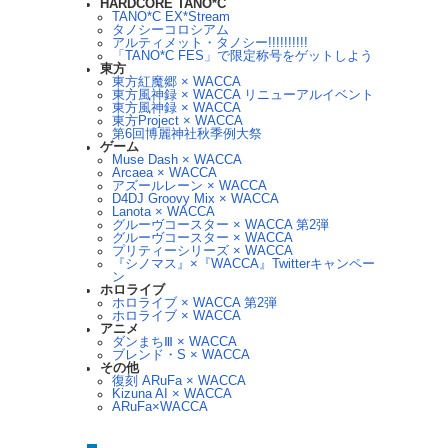
HARDCORE TANO*C
TANO*C EX*Stream
タノシーコロシアム
アルティメット・タノシー!!!!!!!!!!
「TANO*C FES」で限定称号をゲットしよう
東方
東方紅魔郷 × WACCA
東方風神録 × WACCA リニューアルイベント
東方風神録 × WACCA
東方Project × WACCA
第6回博麗神社秋季例大祭
ゲーム
Muse Dash × WACCA
Arcaea × WACCA
アズールレーン × WACCA
D4DJ Groovy Mix × WACCA
Lanota × WACCA
グルーヴコースター × WACCA 第2弾
グルーヴコースター × WACCA
プリティーシリーズ × WACCA
『シノマス』×『WACCA』Twitterキャンペー
ン
ホロライブ
ホロライブ × WACCA 第2弾
ホロライブ × WACCA
アニメ
ダンまちⅢ × WACCA
ブレンド・S × WACCA
その他
復刻 ARuFa × WACCA
Kizuna AI × WACCA
ARuFa×WACCA