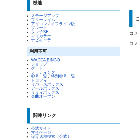
機能
ステージアップ
フリータイム
アイコン
/
オフライン版
プレート
タッチSE
コメ
マイカラー
ナビキャラ
コメ
利用不可
WACCA BINGO
ショップ
ゲート
レーティング
称号一覧
/
特別称号一覧
トロフィー
リバースボックス
アールボックス
リリィボックス
楽曲オープン
関連リンク
公式サイト
マイページ
設置店舗検索（公式）