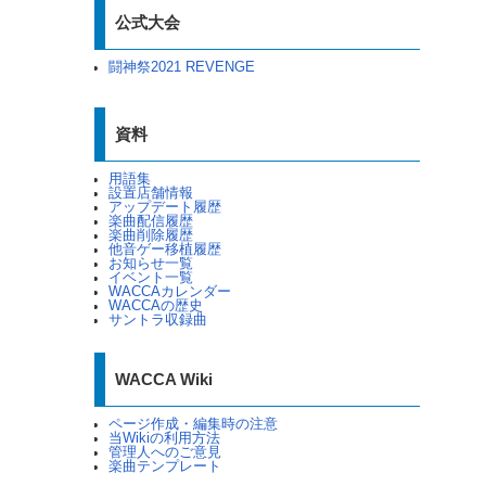
公式大会
闘神祭2021 REVENGE
資料
用語集
設置店舗情報
アップデート履歴
楽曲配信履歴
楽曲削除履歴
他音ゲー移植履歴
お知らせ一覧
イベント一覧
WACCAカレンダー
WACCAの歴史
サントラ収録曲
WACCA Wiki
ページ作成・編集時の注意
当Wikiの利用方法
管理人へのご意見
楽曲テンプレート