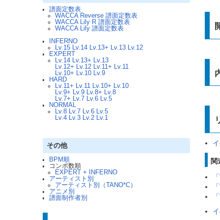
譜面定数表
WACCA Reverse 譜面定数表
WACCA Lily R 譜面定数表
WACCA Lily 譜面定数表
INFERNO
Lv.15
Lv.14
Lv.13+
Lv.13
Lv.12
EXPERT
Lv.14
Lv.13+
Lv.13
Lv.12+
Lv.12
Lv.11+
Lv.11
Lv.10+
Lv.10
Lv.9
HARD
Lv.11+
Lv.11
Lv.10+
Lv.10
Lv.9+
Lv.9
Lv.8+
Lv.8
Lv.7+
Lv.7
Lv.6
Lv.5
NORMAL
Lv.8
Lv.7
Lv.6
Lv.5
Lv.4
Lv.3
Lv.2
Lv.1
イ
その他
BPM順
関
コンボ数順
EXPERT + INFERNO
「
アーティスト別
アーティスト別（TANO*C）
「
アニメ別
「
譜面制作者別
イ