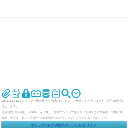
2023.3.12 DoSアタックを受け通信が遮断されており、ご迷惑をおかけしました。現在は復旧し
ております。
利用規約: 利用者は、WikiHouseに対し、投稿コンテンツを自由に利用できる世界的、非独占的、
無償、サブライセンス可能かつ譲渡可能な許諾ライセンスを付与するものとします。
オリジナルのWikiを作ってみませんか