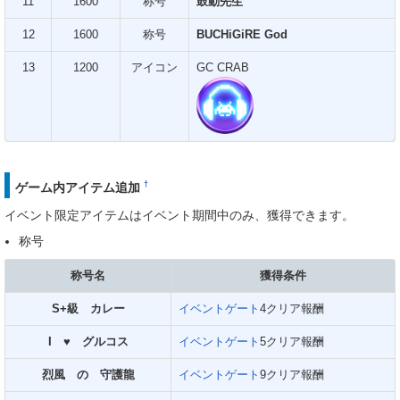
11
1600
称号
鼓動先生
12
1600
称号
BUCHiGiRE God
13
1200
アイコン
GC CRAB
†
ゲーム内アイテム追加
イベント限定アイテムはイベント期間中のみ、獲得できます。
称号
称号名
獲得条件
S+級 カレー
イベントゲート
4クリア報酬
I ♥ グルコス
イベントゲート
5クリア報酬
烈風 の 守護龍
イベントゲート
9クリア報酬