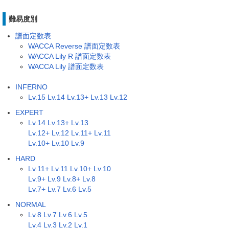
難易度別
譜面定数表
WACCA Reverse 譜面定数表
WACCA Lily R 譜面定数表
WACCA Lily 譜面定数表
INFERNO
Lv.15
Lv.14
Lv.13+
Lv.13
Lv.12
EXPERT
Lv.14
Lv.13+
Lv.13
Lv.12+
Lv.12
Lv.11+
Lv.11
Lv.10+
Lv.10
Lv.9
HARD
Lv.11+
Lv.11
Lv.10+
Lv.10
Lv.9+
Lv.9
Lv.8+
Lv.8
Lv.7+
Lv.7
Lv.6
Lv.5
NORMAL
Lv.8
Lv.7
Lv.6
Lv.5
Lv.4
Lv.3
Lv.2
Lv.1