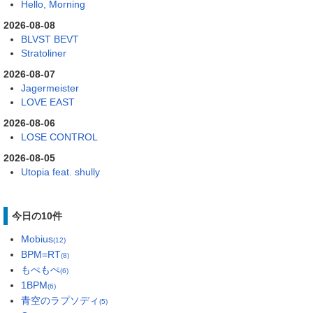
Hello, Morning
2026-08-08
BLVST BEVT
Stratoliner
2026-08-07
Jagermeister
LOVE EAST
2026-08-06
LOSE CONTROL
2026-08-05
Utopia feat. shully
今日の10件
Mobius
(12)
BPM=RT
(8)
もぺもぺ
(6)
1BPM
(6)
青空のラプソディ
(5)