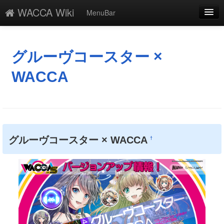
WACCA Wiki
MenuBar
編集
添付
グルーヴコースター ×
凍結
WACCA
新規
最終更新
一覧
グルーヴコースター × WACCA
†
単語検索