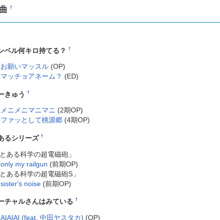
2曲
†
†
ンベル何キロ持てる？
お願いマッスル
(OP)
マッチョアネーム？
(ED)
†
ーきゅう
メニメニマニマニ
(2期OP)
ファッとして桃源郷
(4期OP)
†
あるシリーズ
とある科学の超電磁砲」
only my railgun
(前期OP)
とある科学の超電磁砲S」
sister's noise
(前期OP)
†
ーチャルさんはみている
AIAIAI (feat. 中田ヤスタカ)
(OP)