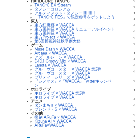
HARDCORE TANO*C
TANO*C EX*Stream
タノシーコロシアム
アルティメット・タノシー!!!!!!!!!!
「TANO*C FES」で限定称号をゲットしよう
東方
東方紅魔郷 × WACCA
東方風神録 × WACCA リニューアルイベント
東方風神録 × WACCA
東方Project × WACCA
第6回博麗神社秋季例大祭
ゲーム
Muse Dash × WACCA
Arcaea × WACCA
アズールレーン × WACCA
D4DJ Groovy Mix × WACCA
Lanota × WACCA
グルーヴコースター × WACCA 第2弾
グルーヴコースター × WACCA
プリティーシリーズ × WACCA
『シノマス』×『WACCA』Twitterキャンペー
ン
ホロライブ
ホロライブ × WACCA 第2弾
ホロライブ × WACCA
アニメ
ダンまちⅢ × WACCA
ブレンド・S × WACCA
その他
復刻 ARuFa × WACCA
Kizuna AI × WACCA
ARuFa×WACCA