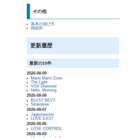
その他
基本の遊び方
雑談所
更新履歴
最新の10件
2026-08-09
Mami Mami Zone
The Light
VOX Diamond
Hello, Morning
2026-08-08
BLVST BEVT
Stratoliner
2026-08-07
Jagermeister
LOVE EAST
2026-08-06
LOSE CONTROL
2026-08-05