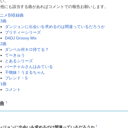
い。
他にも該当する曲があればコメントでの報告お願いします。
ニメ別収録曲
3曲
ダンジョンに出会いを求めるのは間違っているだろうか
プリティーシリーズ
D4DJ Groovy Mix
2曲
ダンベル何キロ持てる？
てーきゅう
とあるシリーズ
バーチャルさんはみている
干物妹！うまるちゃん
ブレンド・S
1曲
コメント
3曲
†
†
ンジョンに出会いを求めるのは間違っているだろうか