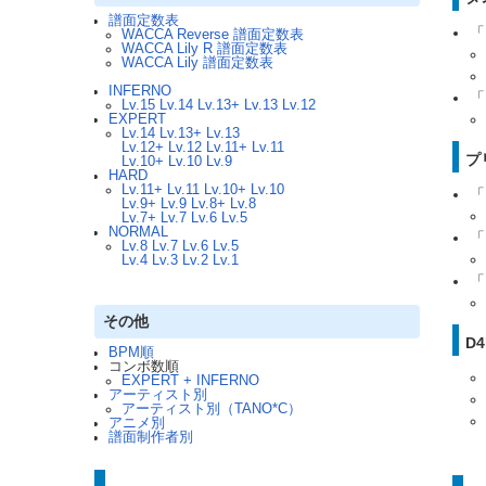
譜面定数表
「
WACCA Reverse 譜面定数表
WACCA Lily R 譜面定数表
WACCA Lily 譜面定数表
INFERNO
「
Lv.15
Lv.14
Lv.13+
Lv.13
Lv.12
EXPERT
Lv.14
Lv.13+
Lv.13
Lv.12+
Lv.12
Lv.11+
Lv.11
プ
Lv.10+
Lv.10
Lv.9
HARD
Lv.11+
Lv.11
Lv.10+
Lv.10
「
Lv.9+
Lv.9
Lv.8+
Lv.8
Lv.7+
Lv.7
Lv.6
Lv.5
NORMAL
「
Lv.8
Lv.7
Lv.6
Lv.5
Lv.4
Lv.3
Lv.2
Lv.1
「
その他
D4
BPM順
コンボ数順
EXPERT + INFERNO
アーティスト別
アーティスト別（TANO*C）
アニメ別
譜面制作者別