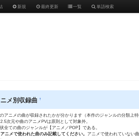
結
新規
最終更新
一覧
単語検索
アニメ別収録曲
†
のアニメの曲が収録されたかが分かります（本作のジャンルの分類上特
2.5次元や曲のアニメPVは原則として対象外。
状全ての曲のジャンルが【アニメ／POP】である。
アニメで使われた曲のみ記載してください。
アニメで使われていない曲