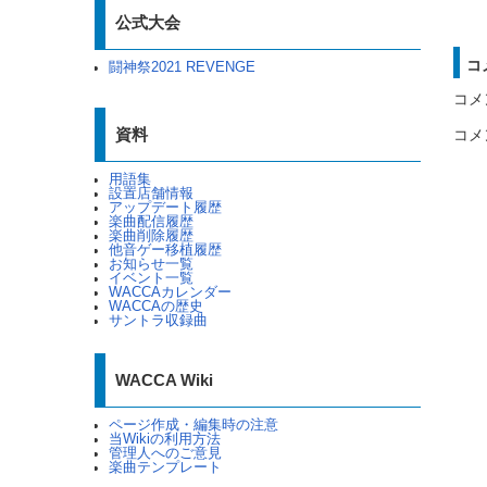
公式大会
コ
闘神祭2021 REVENGE
コメ
資料
コメ
用語集
設置店舗情報
アップデート履歴
楽曲配信履歴
楽曲削除履歴
他音ゲー移植履歴
お知らせ一覧
イベント一覧
WACCAカレンダー
WACCAの歴史
サントラ収録曲
WACCA Wiki
ページ作成・編集時の注意
当Wikiの利用方法
管理人へのご意見
楽曲テンプレート