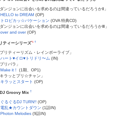
ダンジョンに出会いを求めるのは間違っているだろうかⅡ」
HELLO to DREAM
(OP)
トロピカッ☆バケーション
(OVA 特典CD)
ダンジョンに出会いを求めるのは間違っているだろうかⅢ」
over and over
(OP)
*1
†
リティーシリーズ
プリティーリズム・レインボーライブ」
ハート♥イロ♥トリドリ〜ム
(IN)
プリパラ」
Make it！
(1期、OP1)
キラッとプリ☆チャン」
キラッとスタート
(OP)
†
DJ Groovy Mix
ぐるぐるDJ TURN!!
(OP)
電乱★カウントダウン
(1話IN)
Photon Melodies
(9話IN)