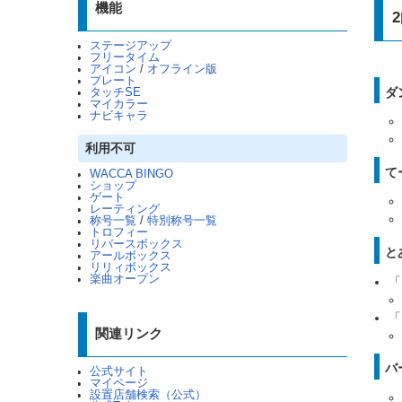
機能
ステージアップ
フリータイム
アイコン
/
オフライン版
プレート
ダ
タッチSE
マイカラー
ナビキャラ
利用不可
て
WACCA BINGO
ショップ
ゲート
レーティング
称号一覧
/
特別称号一覧
トロフィー
リバースボックス
と
アールボックス
リリィボックス
楽曲オープン
「
「
関連リンク
バ
公式サイト
マイページ
設置店舗検索（公式）