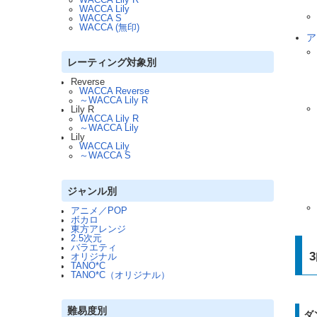
WACCA Lily
WACCA S
WACCA (無印)
ア
レーティング対象別
Reverse
WACCA Reverse
～WACCA Lily R
Lily R
WACCA Lily R
～WACCA Lily
Lily
WACCA Lily
～WACCA S
ジャンル別
アニメ／POP
ボカロ
東方アレンジ
2.5次元
バラエティ
オリジナル
TANO*C
TANO*C（オリジナル）
難易度別
ダ