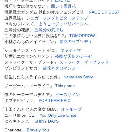
「仮面ライダーエグゼイド」
EXCITE
「機巧少女は傷つかない」
回レ！雪月花
「機動戦士ガンダム 鉄血のオルフェンズ 2期」
RAGE OF DUST
「血界戦線」
シュガーソングとビターステップ
「けものフレンズ」
ようこそジャパリパークへ
「五等分の花嫁」
五等分の気持ち
「この素晴らしい世界に祝福を!! 2」
TOMORROW
「小林さんちのメイドラゴン」
青空のラプソディ
「シュタインズ・ゲート ゼロ」
ファティマ
「新世紀エヴァンゲリオン」
残酷な天使のテーゼ
「ストライク・ザ・ブラッド」
ストライク・ザ・ブラッド
「ゾンビランドサガ」
徒花ネクロマンシー
「転生したらスライムだった件」
Nameless Story
「ノーゲーム・ノーライフ」
This game
「僕のヒーローアカデミア」
ピースサイン
「ポプテピピック」
POP TEAM EPIC
「山田くんと七人の魔女 ODA」
オドループ
「ユーリ!!! on ICE」
You Only Live Once
「ゆるキャン△」
SHINY DAYS
「Charlotte」
Bravely You