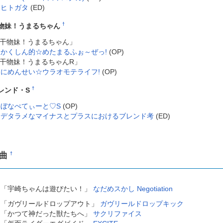
ヒトガタ
(ED)
†
物妹！うまるちゃん
干物妹！うまるちゃん」
かくしん的☆めたまるふぉ～ぜっ!
(OP)
干物妹！うまるちゃんR」
にめんせい☆ウラオモテライフ!
(OP)
†
レンド・S
ぼなぺてぃーと♡S
(OP)
デタラメなマイナスとプラスにおけるブレンド考
(ED)
1曲
†
「宇崎ちゃんは遊びたい！」
なだめスかし Negotiation
「ガヴリールドロップアウト」
ガヴリールドロップキック
「かつて神だった獣たちへ」
サクリファイス