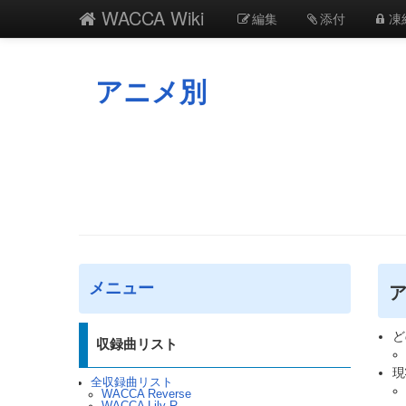
WACCA Wiki
編集
添付
凍
アニメ別
メニュー
ど
収録曲リスト
現
全収録曲リスト
WACCA Reverse
WACCA Lily R