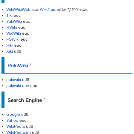
WikiWikiWeb
raw
WikiName
のみなのでraw。
Tiki
euc
YukiWiki
euc
RWiki
euc
WalWiki
euc
FSWiki
euc
Hiki
euc
Xiki
utf8
PukiWiki
†
pukiwiki
utf8
pukiwiki.dev
euc
Search Engine
†
Google
utf8
Yahoo
euc
WikiPedia
utf8
WikiPedia.en
utf8