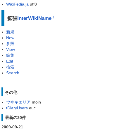
WikiPedia.ja
utf8
拡張
InterWikiName
†
新規
New
参照
View
編集
Edit
検索
Search
†
その他
ウヰキエリア
moin
tDiaryUsers
euc
最新の20件
2009-09-21