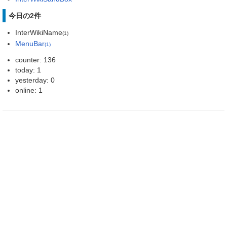
今日の2件
InterWikiName
(1)
MenuBar
(1)
counter: 136
today: 1
yesterday: 0
online: 1