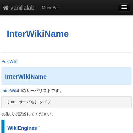
vanillalab
MenuBar
編集
添付
InterWikiName
凍結
新規
PukiWiki
最終更新
InterWikiName
†
一覧
単語検索
InterWiki
用のサーバリストです。
 [URL サーバ名] タイプ
の形式で記述してください。
WikiEngines
†