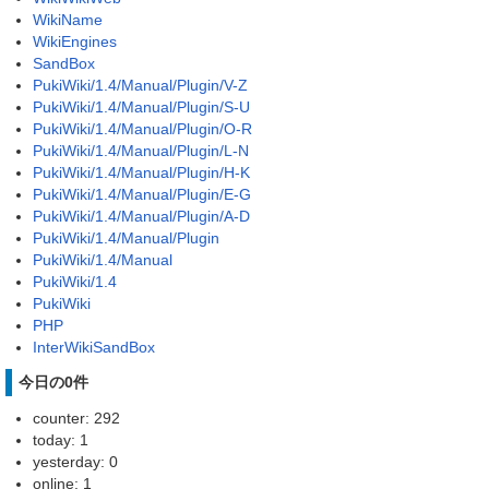
WikiName
WikiEngines
SandBox
PukiWiki/1.4/Manual/Plugin/V-Z
PukiWiki/1.4/Manual/Plugin/S-U
PukiWiki/1.4/Manual/Plugin/O-R
PukiWiki/1.4/Manual/Plugin/L-N
PukiWiki/1.4/Manual/Plugin/H-K
PukiWiki/1.4/Manual/Plugin/E-G
PukiWiki/1.4/Manual/Plugin/A-D
PukiWiki/1.4/Manual/Plugin
PukiWiki/1.4/Manual
PukiWiki/1.4
PukiWiki
PHP
InterWikiSandBox
今日の0件
counter: 292
today: 1
yesterday: 0
online: 1