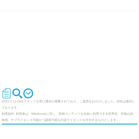
2023.3.12 DoSアタックを受け通信が遮断されており、ご迷惑をおかけしました。現在は復旧し
ております。
利用規約: 利用者は、WikiHouseに対し、投稿コンテンツを自由に利用できる世界的、非独占的、
無償、サブライセンス可能かつ譲渡可能な許諾ライセンスを付与するものとします。
オリジナルのWikiを作ってみませんか
Last-modified: 2012-08-23 (木) 22:59:05 (5098d)