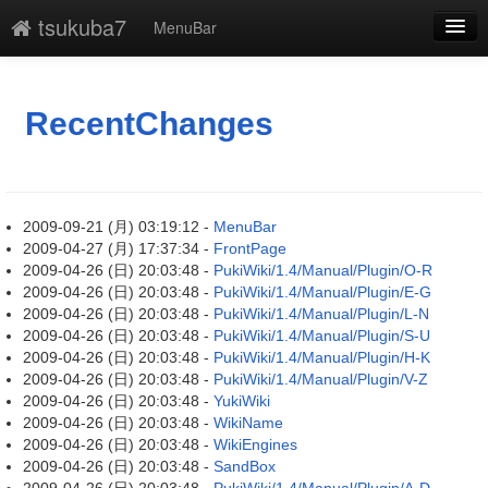
tsukuba7
MenuBar
新規
最終更新
RecentChanges
一覧
単語検索
2009-09-21 (月) 03:19:12 -
MenuBar
2009-04-27 (月) 17:37:34 -
FrontPage
2009-04-26 (日) 20:03:48 -
PukiWiki/1.4/Manual/Plugin/O-R
2009-04-26 (日) 20:03:48 -
PukiWiki/1.4/Manual/Plugin/E-G
2009-04-26 (日) 20:03:48 -
PukiWiki/1.4/Manual/Plugin/L-N
2009-04-26 (日) 20:03:48 -
PukiWiki/1.4/Manual/Plugin/S-U
2009-04-26 (日) 20:03:48 -
PukiWiki/1.4/Manual/Plugin/H-K
2009-04-26 (日) 20:03:48 -
PukiWiki/1.4/Manual/Plugin/V-Z
2009-04-26 (日) 20:03:48 -
YukiWiki
2009-04-26 (日) 20:03:48 -
WikiName
2009-04-26 (日) 20:03:48 -
WikiEngines
2009-04-26 (日) 20:03:48 -
SandBox