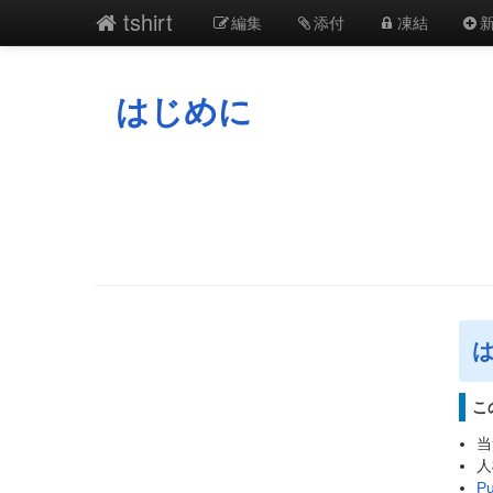
tshirt
編集
添付
凍結
はじめに
こ
当
人
Pu