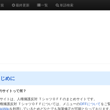
新規
最終更新
一覧
単語検索
はじめに
のサイトって何？
サイトは、人権擁護反対 ＴシャツＯＦＦのまとめサイトです。
権擁護反対 ＴシャツＯＦＦについては、メニューの
OFFについて
をご
kiWiki
を利用しているためどなたでも加筆修正が可能となっております