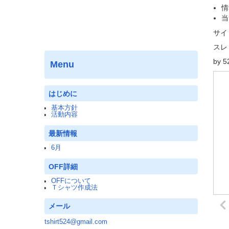
情
当
サイ
スレ
by 
Menu
はじめに
基本方針
活動内容
最新情報
6月
OFF詳細
OFFについて
Ｔシャツ作成法
メール
tshirt524@gmail.com