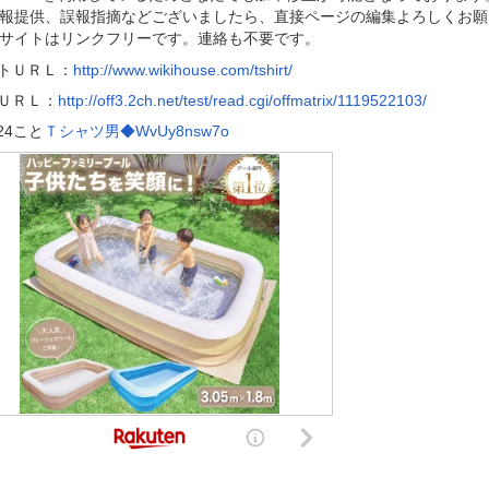
報提供、誤報指摘などございましたら、直接ページの編集よろしくお願
サイトはリンクフリーです。連絡も不要です。
トＵＲＬ：
http://www.wikihouse.com/tshirt/
ＵＲＬ：
http://off3.2ch.net/test/read.cgi/offmatrix/1119522103/
524こと
Ｔシャツ男◆WvUy8nsw7o