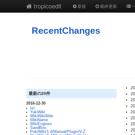
tropicoedit
新規
最終更新
RecentChanges
20
最新の20件
20
20
2016-12-30
20
txt
20
YukiWiki
WikiWikiWeb
20
WikiName
20
WikiEngines
SandBox
20
PukiWiki/1.4/Manual/Plugin/V-Z