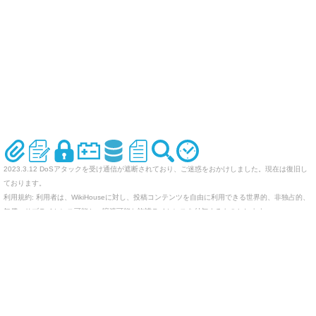
2023.3.12 DoSアタックを受け通信が遮断されており、ご迷惑をおかけしました。現在は復旧し
ております。
利用規約: 利用者は、WikiHouseに対し、投稿コンテンツを自由に利用できる世界的、非独占的、
無償、サブライセンス可能かつ譲渡可能な許諾ライセンスを付与するものとします。
オリジナルのWikiを作ってみませんか
Last-modified: 2005-10-10 (月) 20:08:38 (7605d)
エラー等で表示されないページがありましたら、URLを support@wikihouse.com までご連絡願い
ます。
Site admin:
WikiHouse - 無料レンタルWikiサービス
:
WikiHouseランキング
PukiWiki 1.4.7
Copyright © 2001-2006
PukiWiki Developers Team
. License is
GPL
.
Based on "PukiWiki" 1.3 by
yu-ji
. Powered by PHP 5.5.9-1ubuntu4.29. HTML convert time: