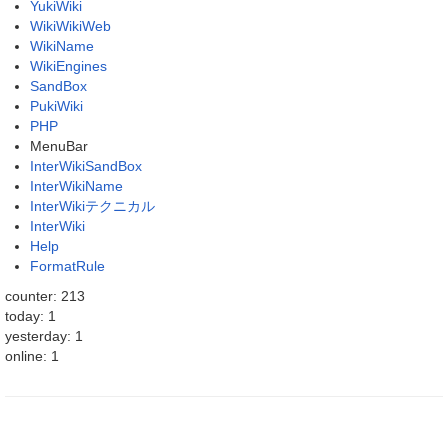
YukiWiki
WikiWikiWeb
WikiName
WikiEngines
SandBox
PukiWiki
PHP
MenuBar
InterWikiSandBox
InterWikiName
InterWikiテクニカル
InterWiki
Help
FormatRule
counter: 213
today: 1
yesterday: 1
online: 1