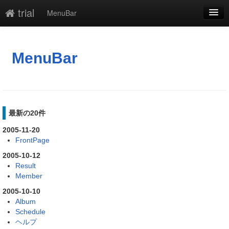
trial
MenuBar
編集
添付
MenuBar
凍結
新規
最新の20件
最終更新
2005-11-20
一覧
FrontPage
単語検索
2005-10-12
Result
Member
2005-10-10
Album
Schedule
ヘルプ