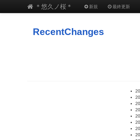
＊悠久ノ桜＊
新規
最終更新
RecentChanges
20
20
20
20
20
20
20
20