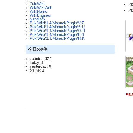
YukiWiki
20
WikiWikiWeb
20
WikiName
WikiEngines
SandBox
PukiWiki/1.4/Manual/Plugin/V-Z
PukiWiki/1.4/Manual/Plugin/S-U
PukiWiki/1.4/Manual/Plugin/O-R
PukiWiki/1.4/Manual/Plugin/L-N
PukiWiki/1.4/Manual/Plugin/H-K
今日の0件
counter: 327
today: 1
yesterday: 0
online: 1