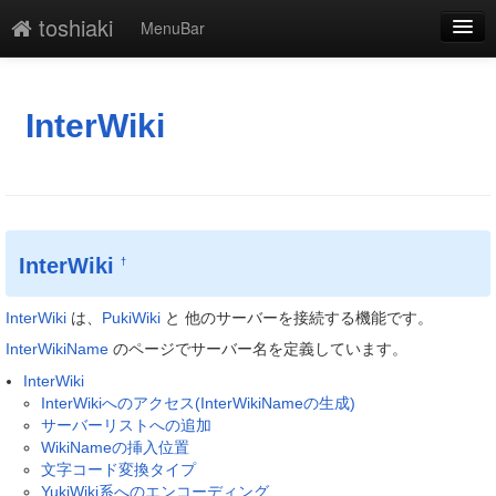
toshiaki
MenuBar
編集
添付
InterWiki
凍結
新規
最終更新
InterWiki
†
一覧
InterWiki
は、
PukiWiki
と 他のサーバーを接続する機能です。
単語検索
InterWikiName
のページでサーバー名を定義しています。
InterWiki
InterWikiへのアクセス(InterWikiNameの生成)
サーバーリストへの追加
WikiNameの挿入位置
文字コード変換タイプ
YukiWiki系へのエンコーディング