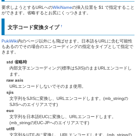
要求しようとするURLへの
WikiName
の挿入位置を $1 で指定すること
ができます。省略するとお尻にくっつきます。
文字コード変換タイプ
†
PukiWiki
内のページ以外にも飛ばせます。日本語をURLに含む可能性
もあるのでその場合のエンコーディングの指定をタイプとして指定で
きます。
std 省略時
内部文字エンコーディング(標準はSJIS)のままURLエンコードし
ます。
raw asis
URLエンコードしないでそのまま使用。
sjis
文字列をSJISに変換し、URLエンコードします。(mb_stringの
SJISへのエイリアスです)
euc
文字列を日本語EUCに変換し、URLエンコードします。
(mb_stringのEUC-JPへのエイリアスです)
utf8
文字列をUTF-8に変換し、URLエンコードします。(mb_stringの