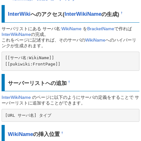
InterWiki
へのアクセス(
InterWikiName
の生成)
†
サーバリストにある サーバ名:
WikiName
を
BracketName
で作れば
InterWikiName
の完成。
これをページに記述すれば、そのサーバの
WikiName
へのハイパーリ
ンクが生成されます。
[[サーバ名:WikiName]]

[[pukiwiki:FrontPage]]
サーバーリストへの追加
†
InterWikiName
のページに以下のようにサーバの定義をすることで サ
ーバーリストに追加することができます。
[URL サーバ名] タイプ
WikiName
の挿入位置
†