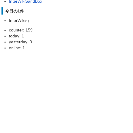
InterWikiSandBox
今日の1件
InterWiki
(1)
counter: 159
today: 1
yesterday: 0
online: 1