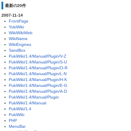
最新の20件
2007-11-14
FrontPage
YukiWiki
WikiWikiWeb
WikiName
WikiEngines
SandBox
PukiWiki/1.4/Manual/Plugin/V-Z
PukiWiki/1.4/Manual/Plugin/S-U
PukiWiki/1.4/Manual/Plugin/O-R
PukiWiki/1.4/Manual/Plugin/L-N
PukiWiki/1.4/Manual/Plugin/H-K
PukiWiki/1.4/Manual/Plugin/E-G
PukiWiki/1.4/Manual/Plugin/A-D
PukiWiki/1.4/Manual/Plugin
PukiWiki/1.4/Manual
PukiWiki/1.4
PukiWiki
PHP
MenuBar