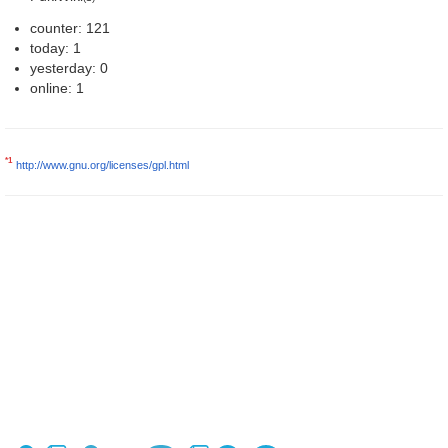
counter: 121
today: 1
yesterday: 0
online: 1
*1
http://www.gnu.org/licenses/gpl.html