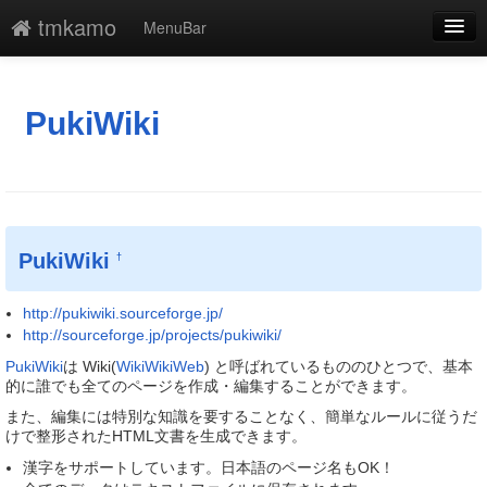
tmkamo
MenuBar
編集
添付
PukiWiki
凍結解除
新規
最終更新
PukiWiki
†
一覧
http://pukiwiki.sourceforge.jp/
単語検索
http://sourceforge.jp/projects/pukiwiki/
PukiWiki
は Wiki(
WikiWikiWeb
) と呼ばれているもののひとつで、基本
的に誰でも全てのページを作成・編集することができます。
また、編集には特別な知識を要することなく、簡単なルールに従うだ
けで整形されたHTML文書を生成できます。
漢字をサポートしています。日本語のページ名もOK！