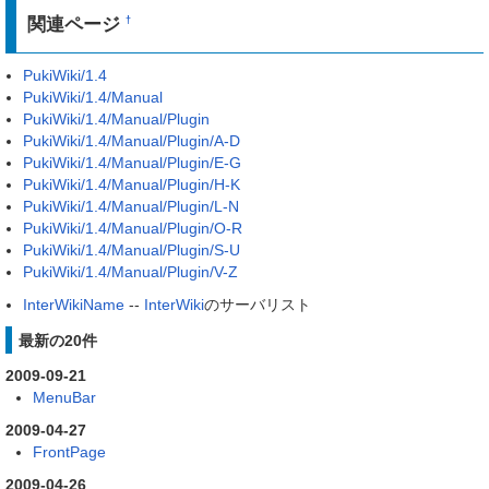
関連ページ
†
PukiWiki/1.4
PukiWiki/1.4/Manual
PukiWiki/1.4/Manual/Plugin
PukiWiki/1.4/Manual/Plugin/A-D
PukiWiki/1.4/Manual/Plugin/E-G
PukiWiki/1.4/Manual/Plugin/H-K
PukiWiki/1.4/Manual/Plugin/L-N
PukiWiki/1.4/Manual/Plugin/O-R
PukiWiki/1.4/Manual/Plugin/S-U
PukiWiki/1.4/Manual/Plugin/V-Z
InterWikiName
--
InterWiki
のサーバリスト
最新の20件
2009-09-21
MenuBar
2009-04-27
FrontPage
2009-04-26