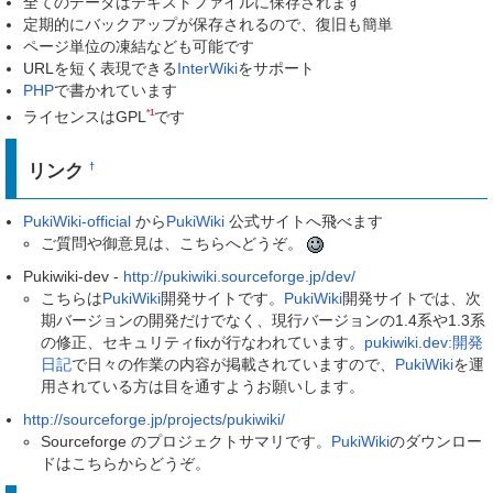
全てのデータはテキストファイルに保存されます
定期的にバックアップが保存されるので、復旧も簡単
ページ単位の凍結なども可能です
URLを短く表現できる
InterWiki
をサポート
PHP
で書かれています
*1
ライセンスはGPL
です
リンク
†
PukiWiki-official
から
PukiWiki
公式サイトへ飛べます
ご質問や御意見は、こちらへどうぞ。
Pukiwiki-dev -
http://pukiwiki.sourceforge.jp/dev/
こちらは
PukiWiki
開発サイトです。
PukiWiki
開発サイトでは、次
期バージョンの開発だけでなく、現行バージョンの1.4系や1.3系
の修正、セキュリティfixが行なわれています。
pukiwiki.dev:開発
日記
で日々の作業の内容が掲載されていますので、
PukiWiki
を運
用されている方は目を通すようお願いします。
http://sourceforge.jp/projects/pukiwiki/
Sourceforge のプロジェクトサマリです。
PukiWiki
のダウンロー
ドはこちらからどうぞ。