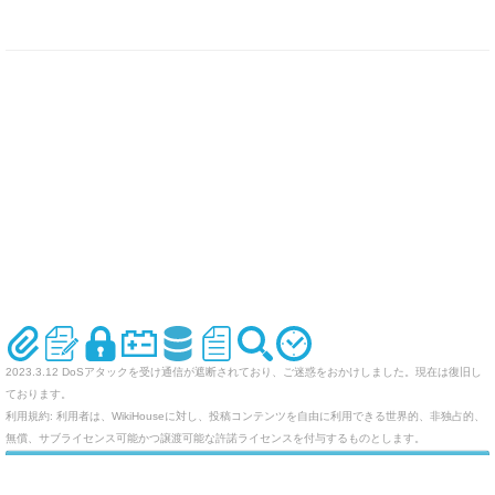
2023.3.12 DoSアタックを受け通信が遮断されており、ご迷惑をおかけしました。現在は復旧し
ております。
利用規約: 利用者は、WikiHouseに対し、投稿コンテンツを自由に利用できる世界的、非独占的、
無償、サブライセンス可能かつ譲渡可能な許諾ライセンスを付与するものとします。
オリジナルのWikiを作ってみませんか
Last-modified: 2014-08-29 (金) 11:48:25 (4361d)