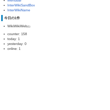
MenuBar
InterWikiSandBox
InterWikiName
今日の1件
WikiWikiWeb
(1)
counter: 158
today: 1
yesterday: 0
online: 1