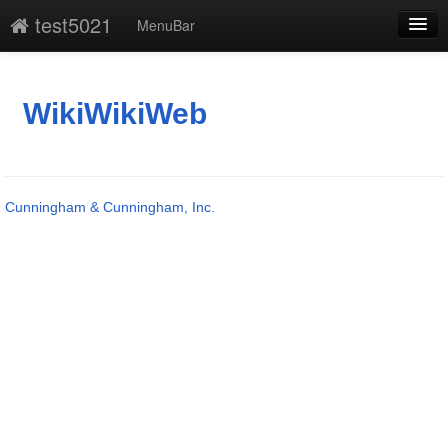
test5021
MenuBar
編集
添付
WikiWikiWeb
凍結
新規
Cunningham & Cunningham, Inc.
最終更新
一覧
単語検索