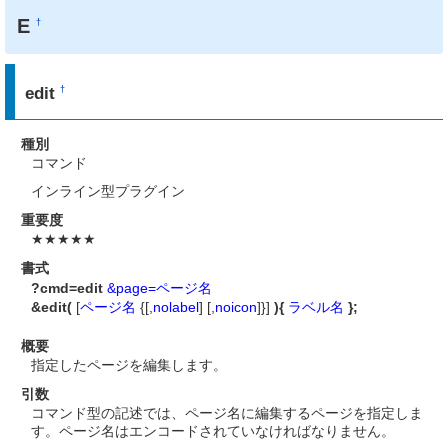
E
†
edit
†
種別
コマンド
インライン型プラグイン
重要度
★★★★★
書式
?cmd=edit
&page=ページ名
&edit(
[
ページ名
{[,
nolabel
] [,
noicon
]}]
){
ラベル名
};
概要
指定したページを編集します。
引数
コマンド型の記述では、ページ名に編集するページを指定しま
す。ページ名はエンコードされていなければなりません。