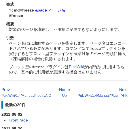
書式
?cmd=freeze
&page=ページ名
#freeze
概要
対象のページを凍結し、不用意に変更できないようにします。
引数
ページ名には凍結するページを指定します。ページ名はエンコー
ドされている必要があります。コマンド型でfreezeプラグインを
実行するとブロック型プラグインが凍結対象のページ先頭に挿入
（凍結解除の場合は削除）されます。
ブロック型のfreezeプラグインは
PukiWiki
が内部的に利用するも
ので、基本的に利用者が意識する機会はありません。
Prev
Home
Next
PukiWiki/1.4/Manual/Plugin/A-D
Up
PukiWiki/1.4/Manual/Plugin/H-K
最新の20件
2011-06-02
FrontPage
2011-05-30