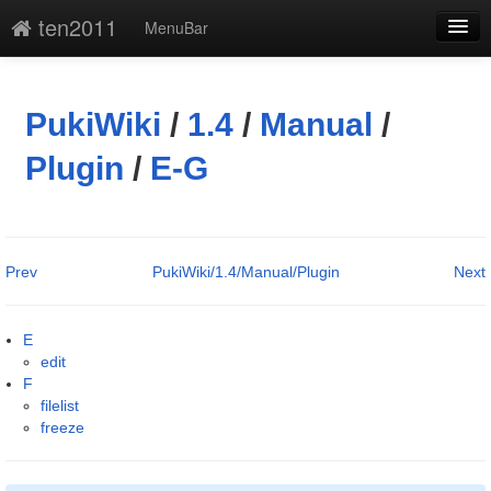
ten2011
MenuBar
編集
添付
PukiWiki
/
1.4
/
Manual
/
凍結解除
Plugin
/
E-G
新規
最終更新
Prev
PukiWiki/1.4/Manual/Plugin
Next
一覧
単語検索
E
edit
F
filelist
freeze