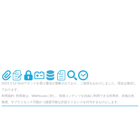
2023.3.12 DoSアタックを受け通信が遮断されており、ご迷惑をおかけしました。現在は復旧し
ております。
利用規約: 利用者は、WikiHouseに対し、投稿コンテンツを自由に利用できる世界的、非独占的、
無償、サブライセンス可能かつ譲渡可能な許諾ライセンスを付与するものとします。
オリジナルのWikiを作ってみませんか
Last-modified: 2011-05-30 (月) 19:43:04 (5550d)
エラー等で表示されないページがありましたら、URLを support@wikihouse.com までご連絡願い
ます。
Site admin:
WikiHouse - 無料レンタルWikiサービス
:
WikiHouseランキング