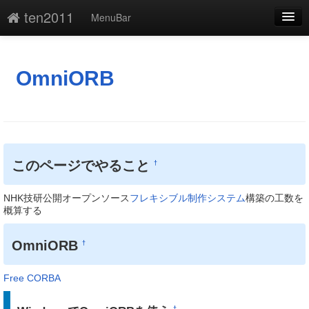
ten2011
MenuBar
編集
添付
OmniORB
凍結
新規
最終更新
このページでやること
†
一覧
NHK技研公開オープンソース
フレキシブル制作システム
構築の工数を
単語検索
概算する
OmniORB
†
Free CORBA
†