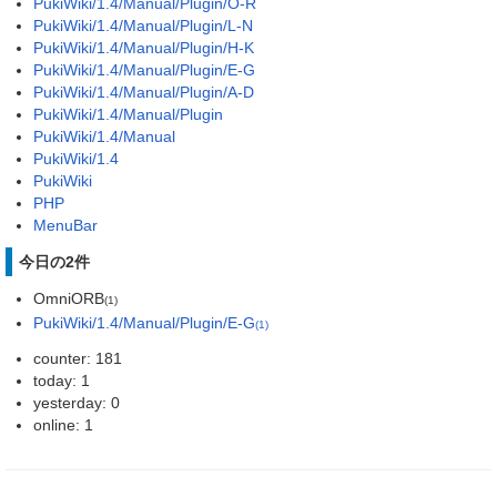
PukiWiki/1.4/Manual/Plugin/O-R
PukiWiki/1.4/Manual/Plugin/L-N
PukiWiki/1.4/Manual/Plugin/H-K
PukiWiki/1.4/Manual/Plugin/E-G
PukiWiki/1.4/Manual/Plugin/A-D
PukiWiki/1.4/Manual/Plugin
PukiWiki/1.4/Manual
PukiWiki/1.4
PukiWiki
PHP
MenuBar
今日の2件
OmniORB
(1)
PukiWiki/1.4/Manual/Plugin/E-G
(1)
counter: 181
today: 1
yesterday: 0
online: 1