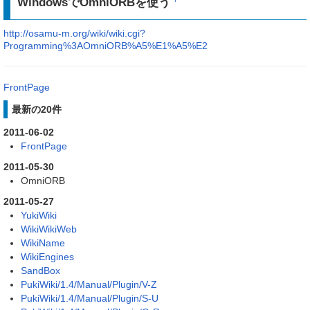
WindowsでOmniORBを使う
http://osamu-m.org/wiki/wiki.cgi?
Programming%3AOmniORB%A5%E1%A5%E2
FrontPage
最新の20件
2011-06-02
FrontPage
2011-05-30
OmniORB
2011-05-27
YukiWiki
WikiWikiWeb
WikiName
WikiEngines
SandBox
PukiWiki/1.4/Manual/Plugin/V-Z
PukiWiki/1.4/Manual/Plugin/S-U