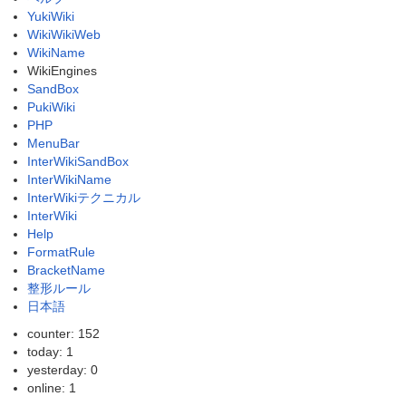
YukiWiki
WikiWikiWeb
WikiName
WikiEngines
SandBox
PukiWiki
PHP
MenuBar
InterWikiSandBox
InterWikiName
InterWikiテクニカル
InterWiki
Help
FormatRule
BracketName
整形ルール
日本語
counter: 152
today: 1
yesterday: 0
online: 1