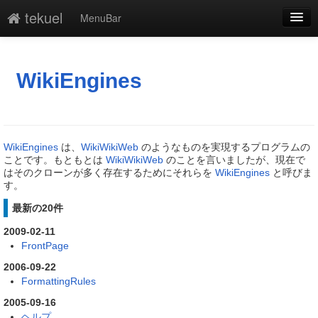
tekuel
MenuBar
編集
添付
WikiEngines
凍結
新規
WikiEngines
は、
WikiWikiWeb
のようなものを実現するプログラムの
最終更新
ことです。もともとは
WikiWikiWeb
のことを言いましたが、現在で
はそのクローンが多く存在するためにそれらを
WikiEngines
と呼びま
す。
一覧
最新の20件
単語検索
2009-02-11
FrontPage
2006-09-22
FormattingRules
2005-09-16
ヘルプ