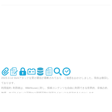
2023.3.12 DoSアタックを受け通信が遮断されており、ご迷惑をおかけしました。現在は復旧し
ております。
利用規約: 利用者は、WikiHouseに対し、投稿コンテンツを自由に利用できる世界的、非独占的、
無償、サブライセンス可能かつ譲渡可能な許諾ライセンスを付与するものとします。
オリジナルのWikiを作ってみませんか
Last-modified: 2005-09-16 (金) 17:06:37 (7630d)
エラー等で表示されないページがありましたら、URLを support@wikihouse.com までご連絡願い