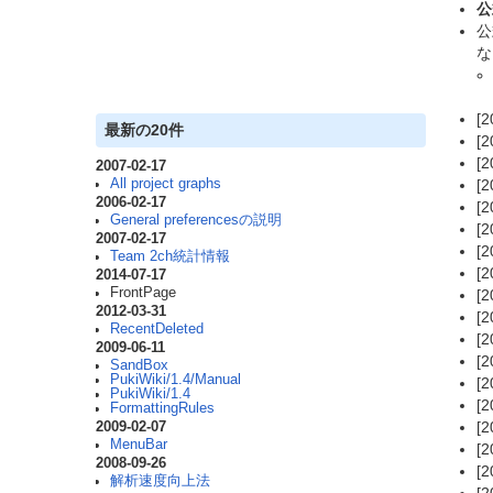
公
公
な
[2
最新の20件
[2
[2
2007-02-17
All project graphs
[
2006-02-17
[2
General preferencesの説明
[
2007-02-17
[
Team 2ch統計情報
[2
2014-07-17
FrontPage
[
2012-03-31
[
RecentDeleted
[
2009-06-11
[
SandBox
PukiWiki/1.4/Manual
[
PukiWiki/1.4
[
FormattingRules
[
2009-02-07
MenuBar
[2
2008-09-26
[
解析速度向上法