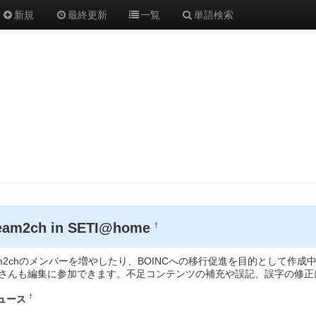
新規
最終更新
一覧
単語検索
eam2ch in SETI@home
†
am2chのメンバーを増やしたり、BOINCへの移行促進を目的として作成
さんも編集に参加できます。不足コンテンツの補充や誤記、誤字の修正
†
ュース