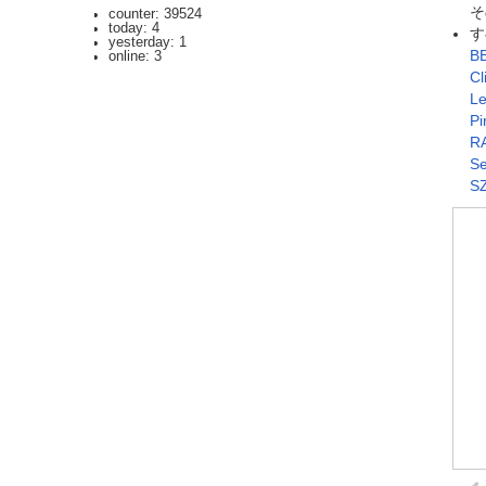
そ
counter: 39524
today: 4
す
yesterday: 1
BB
online: 3
Cl
Le
P
R
Se
SZ