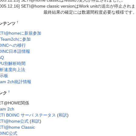
2005.12.23] SETI@home classicはresultの受入が停止されました。
2005.12.16] SETI@home classic versionはWork unitの送出が停止さ
最終結果の確定には数週間程度必要な模様です
†
ンテンツ
ETI@homeに新規参加
Team2chに参加
OINCへの移行
OINC日本語情報
AQ
PU別解析時間
析速度向上法
示板
eam 2ch統計情報
†
ンク
ET@HOME関係
eam 2ch
ETI BOINC サーバ ステータス
(
和訳
)
ETI@home公式
(
和訳
)
ETI@home Classic
OINC公式