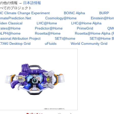
の他の情報 →
日本語情報
べてのプロジェクト
C Climate Change Experiment
BOINC Alpha
BURP
imatePrediction.Net
Cosmology@Home
Einstein@Ho
iden Classical
LHC@Home
LHC@Home Alpha
irates@Home
Predictor@Home
PrimeGrid
QM
ALPH@home
Rosetta@Home
Rosetta@Home Alpha (
asonal Attribution Project
SETI@home
SETI@Home B
TAKI Desktop Grid
uFluids
World Community Grid