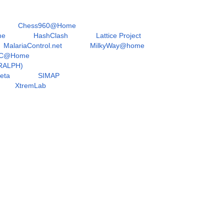
Chess960@Home
me
HashClash
Lattice Project
MalariaControl.net
MilkyWay@home
C@Home
RALPH)
eta
SIMAP
XtremLab