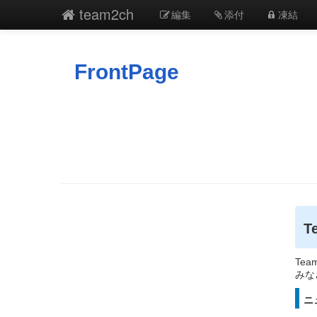
team2ch
編集
添付
凍結
FrontPage
T
Te
みな
ニ