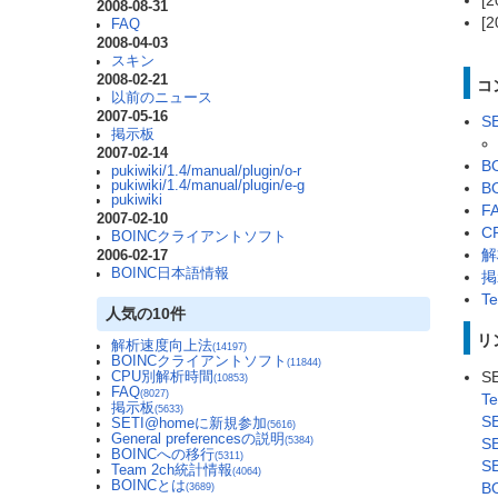
[
2008-08-31
[
FAQ
2008-04-03
スキン
2008-02-21
コ
以前のニュース
2007-05-16
S
掲示板
2007-02-14
B
pukiwiki/1.4/manual/plugin/o-r
pukiwiki/1.4/manual/plugin/e-g
B
pukiwiki
F
2007-02-10
C
BOINCクライアントソフト
解
2006-02-17
BOINC日本語情報
掲
T
人気の10件
リ
解析速度向上法
(14197)
BOINCクライアントソフト
(11844)
S
CPU別解析時間
(10853)
FAQ
(8027)
T
掲示板
(5633)
S
SETI@homeに新規参加
(5616)
General preferencesの説明
S
(5384)
BOINCへの移行
(5311)
S
Team 2ch統計情報
(4064)
BOINCとは
B
(3689)