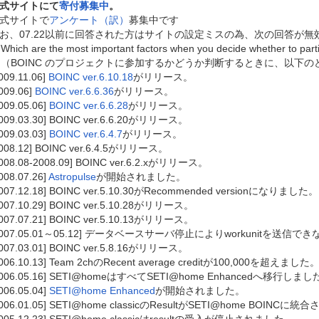
式サイトにて
寄付募集中
。
式サイトで
アンケート
（訳）
募集中です
お、07.22以前に回答された方はサイトの設定ミスの為、次の回答が
Which are the most important factors when you decide whether to part
（BOINC のプロジェクトに参加するかどうか判断するときに、以下
009.11.06]
BOINC ver.6.10.18
がリリース。
009.06]
BOINC ver.6.6.36
がリリース。
009.05.06]
BOINC ver.6.6.28
がリリース。
2009.03.30] BOINC ver.6.6.20がリリース。
009.03.03]
BOINC ver.6.4.7
がリリース。
2008.12] BOINC ver.6.4.5がリリース。
2008.08-2008.09] BOINC ver.6.2.xがリリース。
008.07.26]
Astropulse
が開始されました。
2007.12.18] BOINC ver.5.10.30がRecommended versionになりました。
2007.10.29] BOINC ver.5.10.28がリリース。
2007.07.21] BOINC ver.5.10.13がリリース。
2007.05.01～05.12] データベースサーバ停止によりworkunitを送信
2007.03.01] BOINC ver.5.8.16がリリース。
2006.10.13] Team 2chのRecent average creditが100,000を超えました
2006.05.16] SETI@homeはすべてSETI@home Enhancedへ移行しま
006.05.04]
SETI@home Enhanced
が開始されました。
2006.01.05] SETI@home classicのResultがSETI@home BOINC