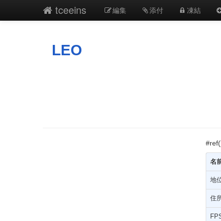
tceeins
編集
添付
凍結
LEO
#ref
名
地
住
FP