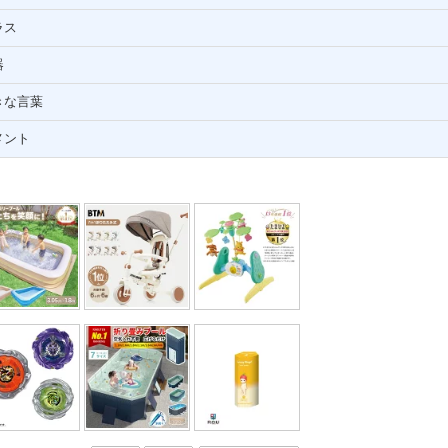
ラス
器
きな言葉
メント