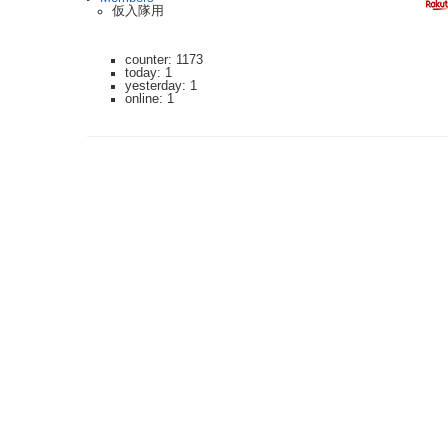
仮入隊用
counter: 1173
today: 1
yesterday: 1
online: 1
2023.3.12 DoSアタックを受け通信が遮断されており、ご迷惑をおかけしま
利用規約: 利用者は、WikiHouseに対し、投稿コンテンツを自由に利用で
Last-modified: 2005-10-25 (火) 13:12:00 (7591d)
エラー等で表示されないページがありましたら、URLを support@wikihouse.