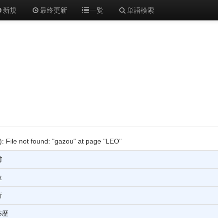
新規
最終更新
一覧
単語検索
(): File not found: "gazou" at page "LEO"
前
位
所
S歴