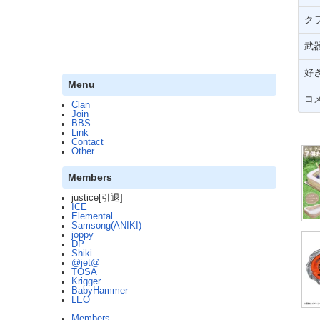
ク
武
好
Menu
コ
Clan
Join
BBS
Link
Contact
Other
Members
justice[引退]
ICE
Elemental
Samsong(ANIKI)
joppy
DP
Shiki
@jet@
TOSA
Krigger
BabyHammer
LEO
Members