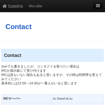
tceeins
MenuBar
編集
添付
Contact
凍結解除
新規
最終更新
Contact
一覧
Joinでも書きましたが、コンタクトを取りたい場合は
IRCか掲示板にて受け付けます
単語検索
IRCは誰もいない場合もあると思いますが、その時は時間帯を変えて
みてください
基本的には22:00～24:00が一番人がいると思います
IRCサーバー
irc.friend.td.nu