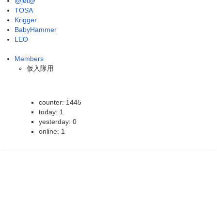
@jet@
TOSA
Krigger
BabyHammer
LEO
Members
仮入隊用
counter: 1445
today: 1
yesterday: 0
online: 1