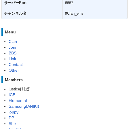
サーバーPort
6667
チャンネル名
#Clan_eins
Menu
Clan
Join
BBS
Link
Contact
Other
Members
justice[引退]
ICE
Elemental
Samsong(ANIKI)
joppy
DP
Shiki