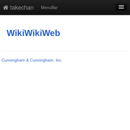
takechan
MenuBar
編集
添付
WikiWikiWeb
凍結
新規
Cunningham & Cunningham, Inc.
最終更新
一覧
単語検索