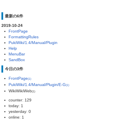
最新の6件
2019-10-24
FrontPage
FormattingRules
PukiWiki/1.4/Manual/Plugin
Help
MenuBar
SandBox
今日の3件
FrontPage
(1)
PukiWiki/1.4/Manual/Plugin/E-G
(1)
WikiWikiWeb
(1)
counter: 129
today: 1
yesterday: 0
online: 1