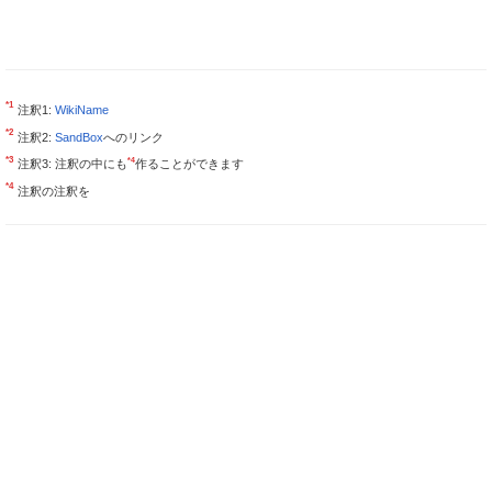
*1
注釈1:
WikiName
*2
注釈2:
SandBox
へのリンク
*3
*4
注釈3: 注釈の中にも
作ることができます
*4
注釈の注釈を