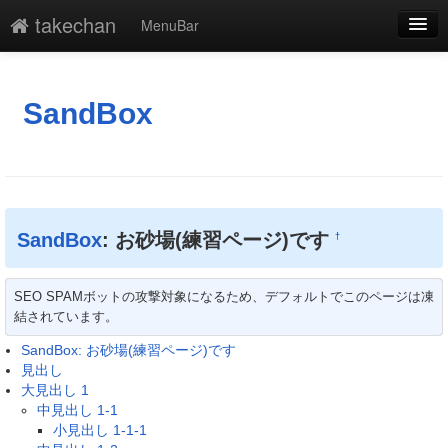
takechan
MenuBar
編集
添付
SandBox
凍結
新規
最終更新
SandBox
: お砂場(練習ページ)です
†
一覧
SEO SPAMボットの攻撃対象になるため、デフォルトでこのページは凍
単語検索
結されています。
SandBox: お砂場(練習ページ)です
見出し
大見出し 1
中見出し 1-1
小見出し 1-1-1