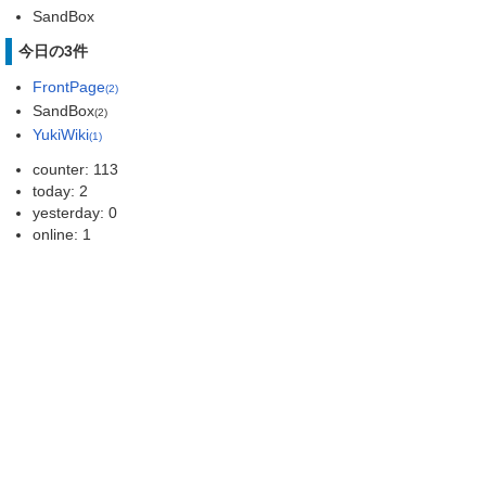
SandBox
今日の3件
FrontPage
(2)
SandBox
(2)
YukiWiki
(1)
counter: 113
today: 2
yesterday: 0
online: 1