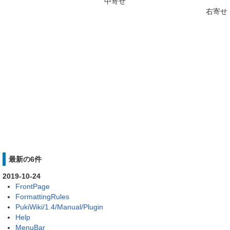
中寄せ
右寄せ
最新の6件
2019-10-24
FrontPage
FormattingRules
PukiWiki/1.4/Manual/Plugin
Help
MenuBar