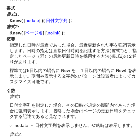
書式
書式1:
&new(
[
nodate
]
){
日付文字列
};
書式2:
&new(
[
ページ名
] [,
nolink
]
);
概要
指定した日時が最近であった場合、最近更新された事を強調表示
します。日時の指定は直接日付時刻を記述する方法(
書式1
)と、指
定したページ（群）の最終更新日時を採用する方法(
書式2
)の２通
りがあります。
標準では5日以内の場合に
New
を、１日以内の場合に
New!
を表
示します。期間や表示する文字列のパターンは設置者によってカ
スタマイズ可能です。
引数
書式1:
日付文字列を指定した場合、その日時が規定の期間内であった場
合に強調表示します。省略した場合はページの更新日時をチェッ
クする記述であると見なされます。
nodate － 日付文字列を表示しません。省略時は表示します。
書式2: