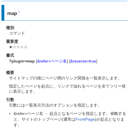
map
†
種別
コマンド
重要度
★☆☆☆☆
書式
?plugin=map
[
&refer=ページ名
] [
&reverse=true
]
概要
サイトマップの様にページ間のリンク関係を一覧表示します。
指定したページを起点に、リンクで辿れるページを全てツリー状
に表示します。
引数
引数には一覧表示方法のオプションを指定します。
&refer=ページ名 － 起点となるページを指定します。省略する
と、サイトのトップページ(通常は
FrontPage
)が起点となりま
す。