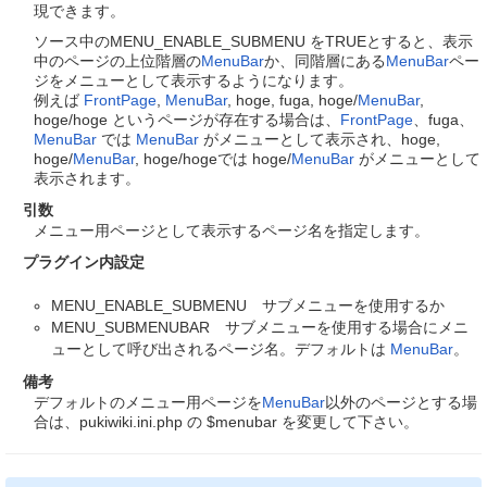
現できます。
ソース中のMENU_ENABLE_SUBMENU をTRUEとすると、表示
中のページの上位階層の
MenuBar
か、同階層にある
MenuBar
ペー
ジをメニューとして表示するようになります。
例えば
FrontPage
,
MenuBar
, hoge, fuga, hoge/
MenuBar
,
hoge/hoge というページが存在する場合は、
FrontPage
、fuga、
MenuBar
では
MenuBar
がメニューとして表示され、hoge,
hoge/
MenuBar
, hoge/hogeでは hoge/
MenuBar
がメニューとして
表示されます。
引数
メニュー用ページとして表示するページ名を指定します。
プラグイン内設定
MENU_ENABLE_SUBMENU サブメニューを使用するか
MENU_SUBMENUBAR サブメニューを使用する場合にメニ
ューとして呼び出されるページ名。デフォルトは
MenuBar
。
備考
デフォルトのメニュー用ページを
MenuBar
以外のページとする場
合は、pukiwiki.ini.php の $menubar を変更して下さい。