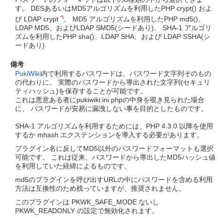
す。 DESあるいはMD5アルゴリズムを利用したPHP crypt() およ
*1
び LDAP crypt
、 MD5 アルゴリズムを利用したPHP md5()、
LDAP MD5、およびLDAP SMD5(シードあり)、 SHA-1 アルゴリ
ズムを利用したPHP sha()、LDAP SHA、および LDAP SSHA(シ
ードあり)
備考
PukiWiki
内で利用するパスワードは、パスワード文字列そのもの
の代わりに、 実際のパスワードから導出された文字列(セキュリ
ティハッシュ)を保存することが可能です。
これは悪意ある者にpukiwiki.ini.phpの中身を覗き見られた場合
に、 パスワードが安易に漏洩しない事を目的としたものです。
SHA-1 アルゴリズムを利用するためには、PHP 4.3.0 以降を使用
するか mhash エクステンションを導入する必要があります。
プラグイン名に反してMD5以外のパスワードフォーマットも選択
可能です。 これは従来、パスワードから導出したMD5ハッシュ値
を利用していた経緯によるものです。
md5のプラグインを呼び出すURLの中にパスワードを含める利用
方法は互換性のため残っていますが、推奨されません。
このプラグインは PKWK_SAFE_MODE ないし
PKWK_READONLY の設定で無効化されます。