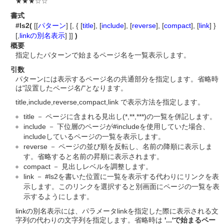
★★★☆☆
書式
#ls2(
[[
パターン
] [, { [
title
], [
include
], [
reverse
], [
compact
], [
link
] }
[,
linkの別名表示
] ]]
)
概要
指定したパターンで始まるページ名を一覧表示します。
引数
パターンには表示するページ名の共通部分を指定します。省略時
は"設置したページ名/"となります。
title,include,reverse,compact,link で表示方法を指定します。
title － ページに含まれる見出し(*,**,***)の一覧を併記します。
include － 下位層のページが#includeを使用していた場合、
includeしているページの一覧を表示します。
reverse － ページの並び順を反転し、名前の降順に表示しま
す。省略すると名前の昇順に表示されます。
compact － 見出しレベルを調整します。
link － #ls2を書いた位置に一覧を表示する代わりにリンクを表
示します。このリンクを選択すると別画面にページの一覧を表
示するようにします。
linkの別名表示には、パラメータlinkを指定した際に表示される文
字列の代わりの文字列を指定します。省略時は
'...'で始まるペー