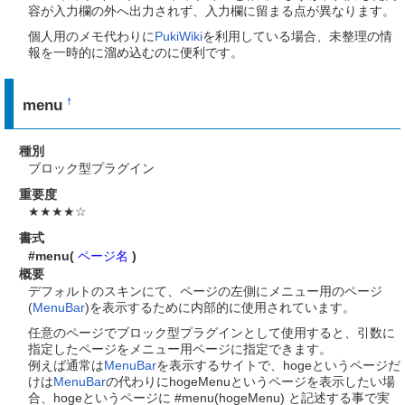
容が入力欄の外へ出力されず、入力欄に留まる点が異なります。
個人用のメモ代わりに
PukiWiki
を利用している場合、未整理の情
報を一時的に溜め込むのに便利です。
menu
†
種別
ブロック型プラグイン
重要度
★★★★☆
書式
#menu(
ページ名
)
概要
デフォルトのスキンにて、ページの左側にメニュー用のページ
(
MenuBar
)を表示するために内部的に使用されています。
任意のページでブロック型プラグインとして使用すると、引数に
指定したページをメニュー用ページに指定できます。
例えば通常は
MenuBar
を表示するサイトで、hogeというページだ
けは
MenuBar
の代わりにhogeMenuというページを表示したい場
合、hogeというページに #menu(hogeMenu) と記述する事で実