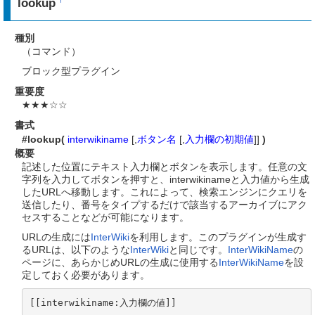
lookup
種別
（コマンド）
ブロック型プラグイン
重要度
★★★☆☆
書式
#lookup(
interwikiname
[,
ボタン名
[,
入力欄の初期値
]]
)
概要
記述した位置にテキスト入力欄とボタンを表示します。任意の文
字列を入力してボタンを押すと、interwikinameと入力値から生成
したURLへ移動します。これによって、検索エンジンにクエリを
送信したり、番号をタイプするだけで該当するアーカイブにアク
セスすることなどが可能になります。
URLの生成には
InterWiki
を利用します。このプラグインが生成す
るURLは、以下のような
InterWiki
と同じです。
InterWikiName
の
ページに、あらかじめURLの生成に使用する
InterWikiName
を設
定しておく必要があります。
[[interwikiname:入力欄の値]]