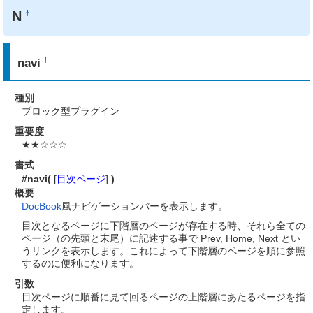
N
†
navi
†
種別
ブロック型プラグイン
重要度
★★☆☆☆
書式
#navi(
[
目次ページ
]
)
概要
DocBook
風ナビゲーションバーを表示します。
目次となるページに下階層のページが存在する時、それら全ての
ページ（の先頭と末尾）に記述する事で Prev, Home, Next とい
うリンクを表示します。これによって下階層のページを順に参照
するのに便利になります。
引数
目次ページに順番に見て回るページの上階層にあたるページを指
定します。