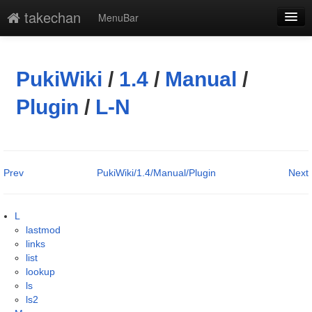
takechan
MenuBar
編集
添付
PukiWiki
/
1.4
/
Manual
/
凍結解除
Plugin
/
L-N
新規
最終更新
Prev
PukiWiki/1.4/Manual/Plugin
Next
一覧
単語検索
L
lastmod
links
list
lookup
ls
ls2