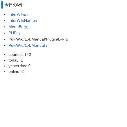
今日の6件
InterWiki
(1)
InterWikiName
(1)
MenuBar
(1)
PHP
(1)
PukiWiki/1.4/Manual/Plugin/L-N
(1)
PukiWiki/1.4/Manual
(1)
counter: 142
today: 1
yesterday: 0
online: 2