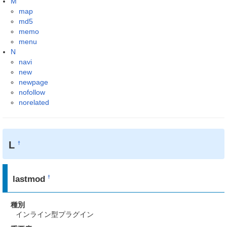
M
map
md5
memo
menu
N
navi
new
newpage
nofollow
norelated
L
†
lastmod
†
種別
インライン型プラグイン