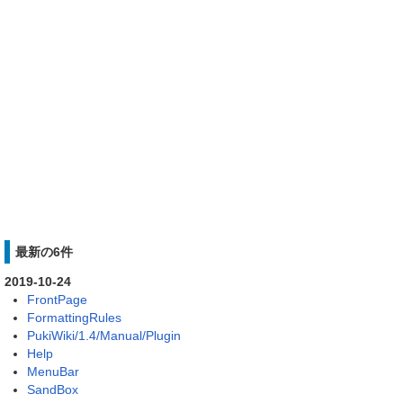
最新の6件
2019-10-24
FrontPage
FormattingRules
PukiWiki/1.4/Manual/Plugin
Help
MenuBar
SandBox