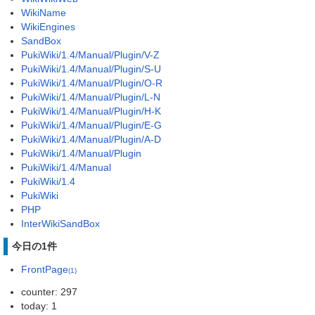
WikiName
WikiEngines
SandBox
PukiWiki/1.4/Manual/Plugin/V-Z
PukiWiki/1.4/Manual/Plugin/S-U
PukiWiki/1.4/Manual/Plugin/O-R
PukiWiki/1.4/Manual/Plugin/L-N
PukiWiki/1.4/Manual/Plugin/H-K
PukiWiki/1.4/Manual/Plugin/E-G
PukiWiki/1.4/Manual/Plugin/A-D
PukiWiki/1.4/Manual/Plugin
PukiWiki/1.4/Manual
PukiWiki/1.4
PukiWiki
PHP
InterWikiSandBox
今日の1件
FrontPage
(1)
counter: 297
today: 1