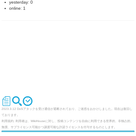
yesterday: 0
online: 1
2023.3.12 DoSアタックを受け通信が遮断されており、ご迷惑をおかけしました。現在は復旧し
ております。
利用規約: 利用者は、WikiHouseに対し、投稿コンテンツを自由に利用できる世界的、非独占的、
無償、サブライセンス可能かつ譲渡可能な許諾ライセンスを付与するものとします。
オリジナルのWikiを作ってみませんか