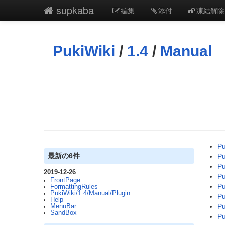
supkaba
編集
添付
凍結解除
PukiWiki
/
1.4
/
Manual
Pu
最新の6件
Pu
Pu
2019-12-26
Pu
FrontPage
Pu
FormattingRules
PukiWiki/1.4/Manual/Plugin
Pu
Help
Pu
MenuBar
SandBox
Pu