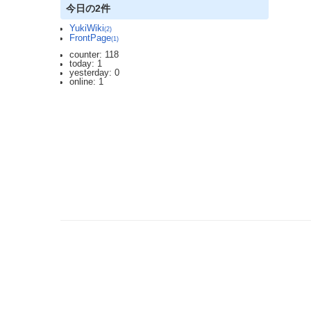
今日の2件
YukiWiki
(2)
FrontPage
(1)
counter: 118
today: 1
yesterday: 0
online: 1