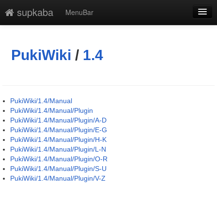
supkaba
MenuBar
編集
添付
PukiWiki
/
1.4
凍結解除
新規
PukiWiki/1.4/Manual
最終更新
PukiWiki/1.4/Manual/Plugin
PukiWiki/1.4/Manual/Plugin/A-D
一覧
PukiWiki/1.4/Manual/Plugin/E-G
PukiWiki/1.4/Manual/Plugin/H-K
単語検索
PukiWiki/1.4/Manual/Plugin/L-N
PukiWiki/1.4/Manual/Plugin/O-R
PukiWiki/1.4/Manual/Plugin/S-U
PukiWiki/1.4/Manual/Plugin/V-Z