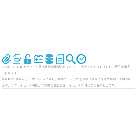
2023.3.12 DoSアタックを受け通信が遮断されており、ご迷惑をおかけしました。現在は復旧し
ております。
利用規約: 利用者は、WikiHouseに対し、投稿コンテンツを自由に利用できる世界的、非独占的、
無償、サブライセンス可能かつ譲渡可能な許諾ライセンスを付与するものとします。
オリジナルのWikiを作ってみませんか
Last-modified: 2019-12-26 (木) 14:46:17 (2414d)
エラー等で表示されないページがありましたら、URLを support@wikihouse.com までご連絡願い
ます。
Site admin:
WikiHouse - 無料レンタルWikiサービス
:
WikiHouseランキング
PukiWiki 1.4.7
Copyright © 2001-2006
PukiWiki Developers Team
. License is
GPL
.
Based on "PukiWiki" 1.3 by
yu-ji
. Powered by PHP 5.5.9-1ubuntu4.29. HTML convert time:
0.013 sec.