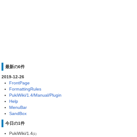
最新の6件
2019-12-26
FrontPage
FormattingRules
PukiWiki/1.4/Manual/Plugin
Help
MenuBar
SandBox
今日の1件
PukiWiki/1.4
(1)