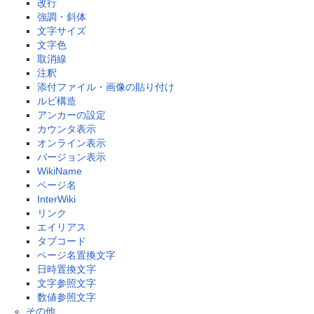
改行
強調・斜体
文字サイズ
文字色
取消線
注釈
添付ファイル・画像の貼り付け
ルビ構造
アンカーの設定
カウンタ表示
オンライン表示
バージョン表示
WikiName
ページ名
InterWiki
リンク
エイリアス
タブコード
ページ名置換文字
日時置換文字
文字参照文字
数値参照文字
その他