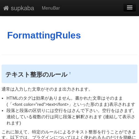
supkaba
MenuBar
編集
添付
FormattingRules
凍結解除
新規
最終更新
テキスト整形のルール
†
一覧
通常は入力した文章がそのまま出力されます。
単語検索
HTMLのタグは効果がありません。書かれた文章はそのまま
(「<font color="red">text</font>」といった形のまま)表示されます
段落と段落の区切りには空行をはさんで下さい。空行をはさまず、
連続している複数の行は同じ段落と解釈されます (連結して表示さ
れます)
これに加えて、特定のルールによるテキスト整形を行うことができま
す。以下では、プラグインについてはよく使われるものだけを簡略に