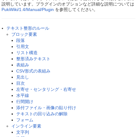
説明しています。プラグインのオプションなど詳細な説明については
PukiWiki/1.4/Manual/Plugin
を参照してください。
テキスト整形のルール
ブロック要素
段落
引用文
リスト構造
整形済みテキスト
表組み
CSV形式の表組み
見出し
目次
左寄せ・センタリング・右寄せ
水平線
行間開け
添付ファイル・画像の貼り付け
テキストの回り込みの解除
フォーム
インライン要素
文字列