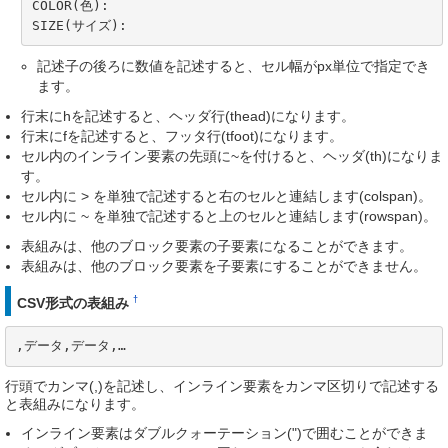
COLOR(色):

SIZE(サイズ):
記述子の後ろに数値を記述すると、セル幅がpx単位で指定でき
ます。
行末にhを記述すると、ヘッダ行(thead)になります。
行末にfを記述すると、フッタ行(tfoot)になります。
セル内のインライン要素の先頭に~を付けると、ヘッダ(th)になりま
す。
セル内に > を単独で記述すると右のセルと連結します(colspan)。
セル内に ~ を単独で記述すると上のセルと連結します(rowspan)。
表組みは、他のブロック要素の子要素になることができます。
表組みは、他のブロック要素を子要素にすることができません。
†
CSV形式の表組み
,データ,データ,…
行頭でカンマ(,)を記述し、インライン要素をカンマ区切りで記述する
と表組みになります。
インライン要素はダブルクォーテーション(")で囲むことができま