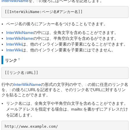
InterWikiName
を、: の後ろにはページ名を記述します。
[[InterWikiName:ページ名#アンカー名]]
ページ名の後ろにアンカー名をつけることもできます。
InterWikiName
の中には、全角文字を含めることができます。
InterWikiName
の中には、半角空白文字を含めるができます。
InterWiki
は、他のインライン要素の子要素になることができます。
InterWiki
は、他のインライン要素を子要素にはできません。
†
リンク
[[リンク名:URL]]
行中の
InterWikiName
の形式の文字列の中で、: の前に任意のリンク名
を、: の後ろにURLを記述すると、そのリンク名でURLに対するリン
クを貼ることができます。
リンク名には、全角文字や半角空白文字を含めることができます。
メールアドレスを指定する場合は、mailto:を書かずにアドレスだけ
を記述します。
http://www.example.com/
