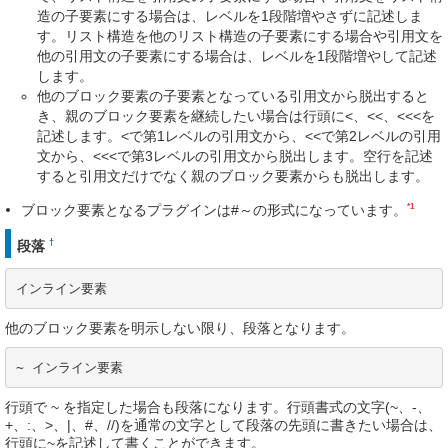
造の子要素にする場合は、レベルを1段階増やさずに記述しま
す。リスト構造を他のリスト構造の子要素にする場合や引用文を
他の引用文の子要素にする場合は、レベルを1段階増やして記述
します。
他のブロック要素の子要素となっている引用文から脱出すると
き、親のブロック要素を継続したい場合は行頭に<、<<、<<<を
記述します。<で第1レベルの引用文から、<<で第2レベルの引用
文から、<<<で第3レベルの引用文から脱出します。空行を記述
すると引用文だけでなく親のブロック要素からも脱出します。
*1
ブロック要素となるプラグインは#～の形式になっています。
†
段落
インライン要素
他のブロック要素を明示しない限り、段落となります。
~ インライン要素
行頭で ~ を指定した場合も段落になります。行頭書式の文字(~、-、
+、:、>、|、#、//)を通常の文字として段落の先頭に書きたい場合は、
行頭に~を記述して書くことができます。