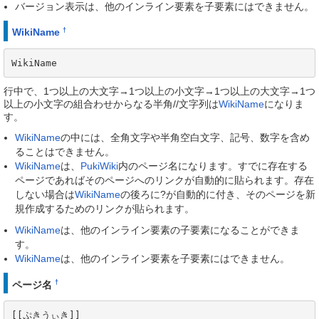
バージョン表示は、他のインライン要素を子要素にはできません。
†
WikiName
WikiName
行中で、1つ以上の大文字→1つ以上の小文字→1つ以上の大文字→1つ
以上の小文字の組合わせからなる半角//文字列は
WikiName
になりま
す。
WikiName
の中には、全角文字や半角空白文字、記号、数字を含め
ることはできません。
WikiName
は、
PukiWiki
内のページ名になります。すでに存在する
ページであればそのページへのリンクが自動的に貼られます。存在
しない場合は
WikiName
の後ろに?が自動的に付き、そのページを新
規作成するためのリンクが貼られます。
WikiName
は、他のインライン要素の子要素になることができま
す。
WikiName
は、他のインライン要素を子要素にはできません。
†
ページ名
[[ぷきうぃき]]