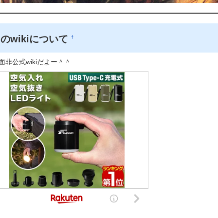
のwikiについて
†
面非公式wikiだよー＾＾