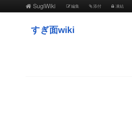
SugiWiki
編集
添付
凍結
すぎ面wiki