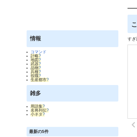
こ
情報
すぎ
コマンド
計略
?
地図
?
武器
?
品物
?
兵種
?
役職
?
生産都市
?
雑多
用語集
?
名将列伝
?
小ネタ
?
最新の5件