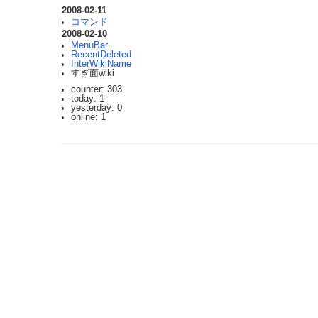
2008-02-11
コマンド
2008-02-10
MenuBar
RecentDeleted
InterWikiName
すぎ面wiki
counter: 303
today: 1
yesterday: 0
online: 1