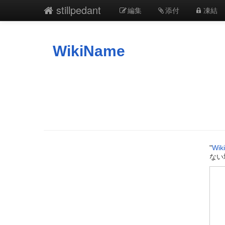
stillpedant
編集
添付
凍結
WikiName
"
Wik
ない場