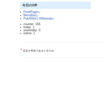
今日の3件
FrontPage
(1)
MenuBar
(1)
PukiWiki/1.4/Manual
(1)
counter: 156
today: 1
yesterday: 0
online: 1
*1
設定が有効であるときのみ