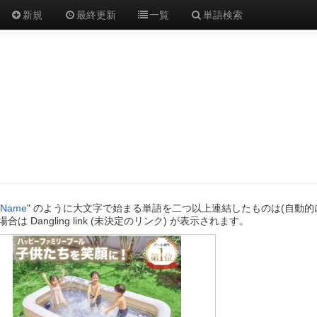
新規
最終更新
一覧
単語検索
iName
" のように大文字で始まる単語を二つ以上連結したものは(自動的
合は Dangling link (未決定のリンク) が表示されます。