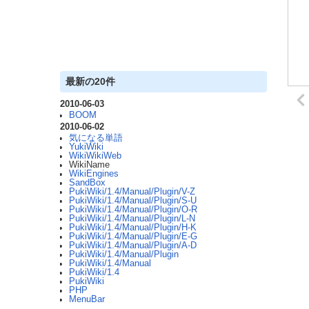
最新の20件
2010-06-03
BOOM
2010-06-02
気になる単語
YukiWiki
WikiWikiWeb
WikiName
WikiEngines
SandBox
PukiWiki/1.4/Manual/Plugin/V-Z
PukiWiki/1.4/Manual/Plugin/S-U
PukiWiki/1.4/Manual/Plugin/O-R
PukiWiki/1.4/Manual/Plugin/L-N
PukiWiki/1.4/Manual/Plugin/H-K
PukiWiki/1.4/Manual/Plugin/E-G
PukiWiki/1.4/Manual/Plugin/A-D
PukiWiki/1.4/Manual/Plugin
PukiWiki/1.4/Manual
PukiWiki/1.4
PukiWiki
PHP
MenuBar