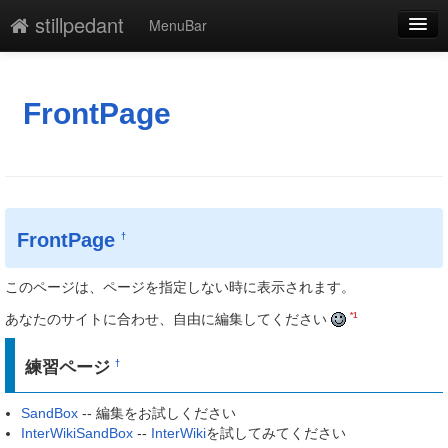
stillpedant
MenuBar
編集
添付
FrontPage
凍結解除
新規
最終更新
FrontPage
†
一覧
このページは、ページを指定しない時に表示されます。
単語検索
*1
あなたのサイトに合わせ、自由に編集してください
練習ページ
†
SandBox
-- 編集をお試しください
InterWikiSandBox
--
InterWiki
を試してみてください