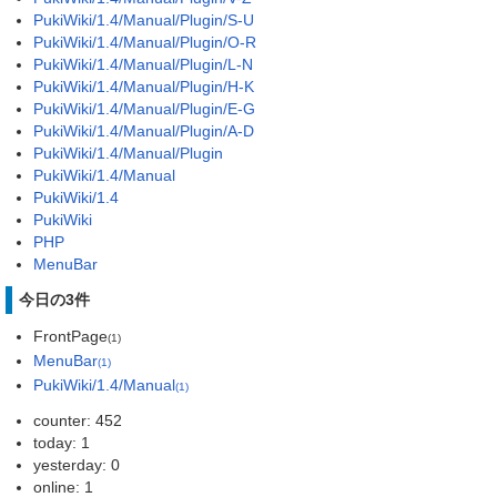
PukiWiki/1.4/Manual/Plugin/S-U
PukiWiki/1.4/Manual/Plugin/O-R
PukiWiki/1.4/Manual/Plugin/L-N
PukiWiki/1.4/Manual/Plugin/H-K
PukiWiki/1.4/Manual/Plugin/E-G
PukiWiki/1.4/Manual/Plugin/A-D
PukiWiki/1.4/Manual/Plugin
PukiWiki/1.4/Manual
PukiWiki/1.4
PukiWiki
PHP
MenuBar
今日の3件
FrontPage
(1)
MenuBar
(1)
PukiWiki/1.4/Manual
(1)
counter: 452
today: 1
yesterday: 0
online: 1