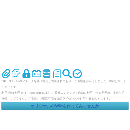
2023.3.12 DoSアタックを受け通信が遮断されており、ご迷惑をおかけしました。現在は復旧し
ております。
利用規約: 利用者は、WikiHouseに対し、投稿コンテンツを自由に利用できる世界的、非独占的、
無償、サブライセンス可能かつ譲渡可能な許諾ライセンスを付与するものとします。
オリジナルのWikiを作ってみませんか
Last-modified: 2012-11-03 (土) 17:22:31 (5027d)
エラー等で表示されないページがありましたら、URLを support@wikihouse.com までご連絡願い
ます。