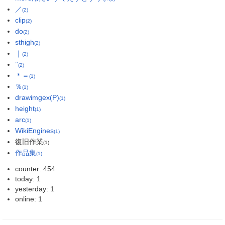
／
(2)
clip
(2)
do
(2)
sthigh
(2)
｜
(2)
’’
(2)
＊＝
(1)
％
(1)
drawimgex(P)
(1)
height
(1)
arc
(1)
WikiEngines
(1)
復旧作業
(1)
作品集
(1)
counter: 454
today: 1
yesterday: 1
online: 1