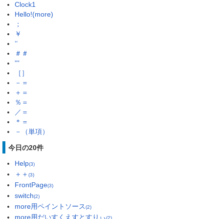
Clock1
Hello!(more)
；
￥
’’
＃＃
””
［］
－＝
＋＝
％＝
／＝
＊＝
－（単項）
今日の20件
Help
(3)
＋＋
(3)
FrontPage
(3)
switch
(2)
more用ペイントソース
(2)
more用だいすくえすとすりぃ
(2)