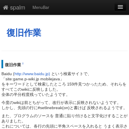
spalm
MenuBar
編集
添付
復旧作業
凍結
新規
最終更新
†
復旧作業
Baidu (
http://www.baidu.jp)
という検索サイトで、
一覧
「site:game.p-wiki.jp mobilejava」
をキーワードとして検索したところ 159件見つかったため、それらを
単語検索
すべてこのwikiに反映しました。
全体の半分程度残っていたようです。
今度のwikiは前とちがって、改行が表示に反映されないようです。
しかし、先頭の行に#setlinebreak(on)と書けば 反映されるようです。
また、プログラムのソースを 普通に貼り付けると文字化けすることが
ありました。
これについては、各行の先頭に半角スペースを入れると うまく表示さ