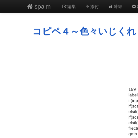
spalm
編集
添付
凍結
コピペ４～色々いじくれ
15
label
if(in
if(s
elsi
if(s
elsi
frect
goto