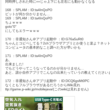
同時押しされた時に==じゃ上下にも左右にも動かなくなる
168 ：SPLAM：ID:ta4InQoPO
ビットが何か分かりません…
169 ：SPLAM：ID:ta4InQoPO
ちょｗｗｗ
goto"0"
にしてもエラーｗｗｗ
170 ：非通知さん＠アプリ起動中 ：ID:G76a5uRt0
ちゃんとコピペしてる？2chブラウザアプリとか使うと楽よ？ネッ
コンピュータの基本的なこと調べた方が早いかも
171 ：SPLAM：ID:ta4InQoPO
あ、
出来ました!
でもどうやってこうなってるのかが分かりません…
あと、誰か自作アプリでこんなの出来たっていうの教えてください
172 ：非通知さん＠アプリ起動中 ：ID:DCQ6gsMt0PC
なくともフルブラウザがあるだろうからWiki見れ
ttp://game.p-wiki.jp/mobilejava/(このwikiは見れません)