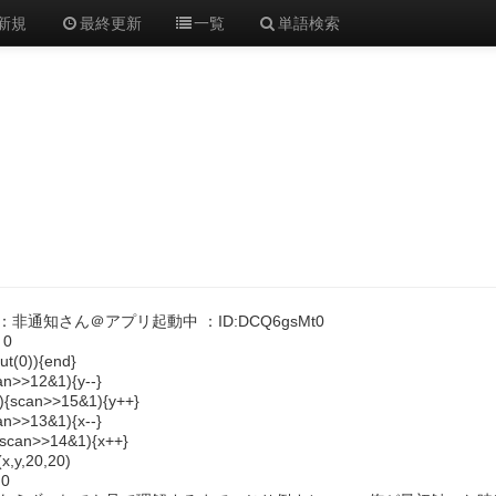
新規
最終更新
一覧
単語検索
9 ：非通知さん＠アプリ起動中 ：ID:DCQ6gsMt0
 0
put(0)){end}
can>>12&1){y--}
f(){scan>>15&1){y++}
can>>13&1){x--}
f(scan>>14&1){x++}
(x,y,20,20)
 0