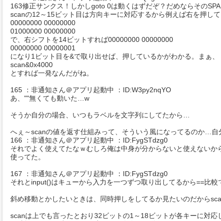
163修正サンクス！しかしgoto 0は動くはずだぞ？だめならそのS
scanの12～15ビット目は方向キーに対応するから例えば右を押してい
00000000 00000000
01000000 00000000
で、右シフトを14ビットすれば00000000 00000000
00000000 00000001
になり1ビット目を&で取り出せば、押しているかがわかる。まぁ、
scan&0x4000
とすれば一発なんだがね。
165 ：非通知さん＠アプリ起動中 ：ID:W3py2nqYO
あ、""無くても動いた…w
そうか自分の場合、いつもラベルを文字列にしてたから…
へぇ～scanの値を返す仕組みって、そういう風になってるのか…
166 ：非通知さん＠アプリ起動中 ：ID:FygSTdzg0
それでよく使えてたなｗむしろ俺は中身が分からないと使えないか
使ってた。
167 ：非通知さん＠アプリ起動中 ：ID:FygSTdzg0
それとinput()はキューから入力を一つずつ取り出してるから==比
斜め移動とかしたいときは、同時押しをしてるか見たいのだからsc
scanは上でも言ったとおり32ビットの1～18ビットが各キーに対