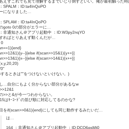
あえずこれでも見て理解するまでいじり倒すといい。俺が最初触った時
 ：SPALM：ID:ta4InQoPO
ーになりました…
 ：SPLAM：ID:ta4InQoPO
のgoto 0の部分がエラーに…
3 ：非通知さん＠アプリ起動中 ：ID:W3py2nqYO
すればとりあえず動くんだが…
 0
can==1){end}
can>>12&1){y--}[else if(scan>>15&1){y++}]
can>>13&1){x--}[else if(scan>>14&1){x++}]
(x,y,20,20)
"0"
otoするときは""をつけないといけない。)
し…自分にもよく分からない部分があるなw
n>>12&1
の>>と&が今一つわからない。
～15はｷｰｺｰﾄﾞの並び順に対応してるのかな?
目をif(scan>>0&1){end}にしても同じ動作するみたいだ…
は…
164 ：非通知さん＠アプリ起動中 ：ID:DCQ6gsMt0