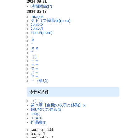
2014-08-31
時間関係(P)
2014-05-17
images
テトリス簡易版(more)
Clock2
Clock1
Hello!(more)
；
￥
’’
＃＃
””
［］
－＝
＋＝
％＝
／＝
＊＝
－（単項）
今日の6件
（）
(2)
第５章【自機の表示と移動】
(2)
soundでの追加
(1)
line
(1)
＞＝
(1)
作品集
(1)
counter: 308
today: 1
yesterday: 0