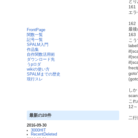
とり
161
エラ
162
最後
FrontPage
16
関数一覧
記号一覧
こう
SPALM入門
label
作品集
if(s
自作関数活用術
if(s
ダウンロード先
if(s
うpロダ
frect
wikiの使い方
goto
SPALMまでの歴史
(g
現行スレ
しか
sca
これ
12
最新の20件
二行
2016-09-30
3000HIT
RecentDeleted