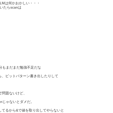
PALMは何かおかしい・・・
たらscanは
自分もまだまだ勉強不足だな
ら、ビットパターン書き出したりして
較で問題ないけど、
anじゃないとダメだ。
応してるから&で値を取り出してやらないと