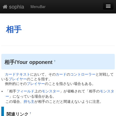
sophia
MenuBar
編集
添付
相手
凍結
新規
最終更新
相手/Your opponent
†
一覧
カード
テキスト
において、その
カード
の
コントローラー
と対戦して
単語検索
いる
プレイヤー
のことを指す。
例外的にその
プレイヤー
のことを指さない場合もある。
「相手
フィールド
上の
モンスター
」が省略されて「相手の
モンスタ
ー
」になっている場合がある。
この場合、
持ち主
が相手のことだと間違えないように注意。
関連リンク
†