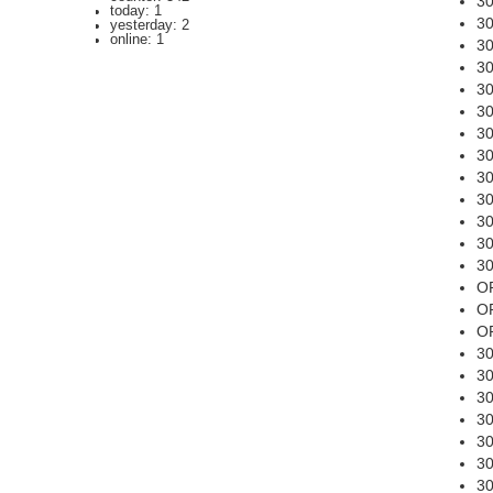
3
today: 1
3
yesterday: 2
online: 1
3
3
3
3
3
3
3
3
3
3
3
O
O
O
3
3
3
3
3
3
3