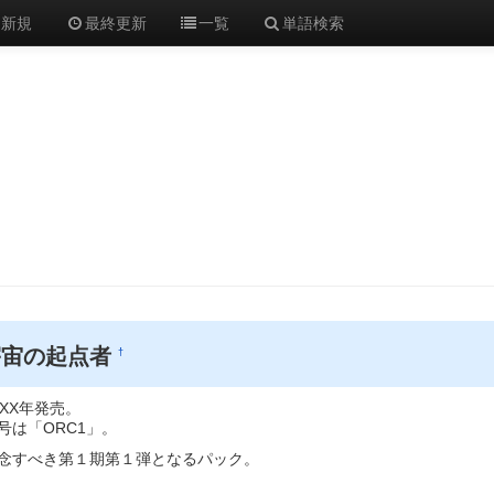
新規
最終更新
一覧
単語検索
宇宙の起点者
†
XX年発売。
は「ORC1」。
すべき第１期第１弾となるパック。