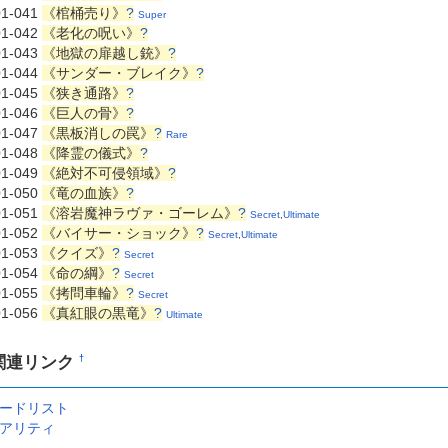
01-041
《棺桶売り》
?
Super
01-042
《老化の呪い》
?
01-043
《地獄の扉越し銃》
?
01-044
《サンダー・ブレイク》
?
01-045
《狭き通路》
?
01-046
《巨人の骨》
?
01-047
《黒板消しの罠》
?
Rare
01-048
《降霊の儀式》
?
01-049
《絶対不可侵領域》
?
01-050
《竜の血族》
?
01-051
《溶岩魔神ラヴァ・ゴーレム》
?
Secret
,
Ultimate
01-052
《バイサー・ショック》
?
Secret
,
Ultimate
01-053
《クイズ》
?
Secret
01-054
《命の綱》
?
Secret
01-055
《拷問車輪》
?
Secret
01-056
《真紅眼の黒竜》
?
Ultimate
関連リンク
†
ードリスト
アリティ