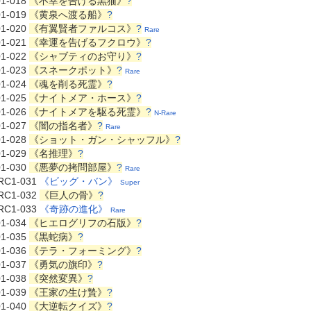
01-018
《不幸を告げる黒猫》
?
01-019
《黄泉へ渡る船》
?
01-020
《有翼賢者ファルコス》
?
Rare
01-021
《幸運を告げるフクロウ》
?
01-022
《シャブティのお守り》
?
01-023
《スネークポット》
?
Rare
01-024
《魂を削る死霊》
?
01-025
《ナイトメア・ホース》
?
01-026
《ナイトメアを駆る死霊》
?
N-Rare
01-027
《闇の指名者》
?
Rare
01-028
《ショット・ガン・シャッフル》
?
01-029
《名推理》
?
01-030
《悪夢の拷問部屋》
?
Rare
RC1-031
《ビッグ・バン》
Super
RC1-032
《巨人の骨》
?
RC1-033
《奇跡の進化》
Rare
01-034
《ヒエログリフの石版》
?
01-035
《黒蛇病》
?
01-036
《テラ・フォーミング》
?
01-037
《勇気の旗印》
?
01-038
《突然変異》
?
01-039
《王家の生け贄》
?
01-040
《大逆転クイズ》
?