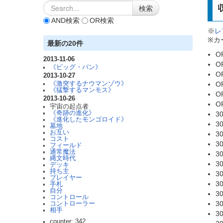
AND検索
OR検索
※
レ
※カ
最新の20件
O
2013-11-06
O
《ビッグ・バン》
O
2013-10-27
O
《激突するナウマンゾウ》
《猛撃するマンモス》
O
2013-10-26
O
宇宙の起点者
《奇跡の進化》
3
《進化したモンゴロイド》
3
墓地
お互い
3
コスト
3
フィールド
通常魔法
3
縄文時代
3
デッキ
持ち主
3
プレイヤー
3
手札
自分
3
コントロール
3
コントローラー
相手
3
counter: 342