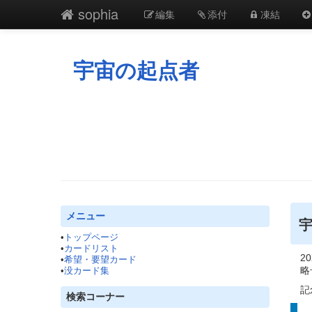
sophia
編集
添付
凍結
宇宙の起点者
メニュー
•
トップページ
•
カードリスト
20
•
希望・要望カード
略号
•
没カード集
記念
検索コーナー