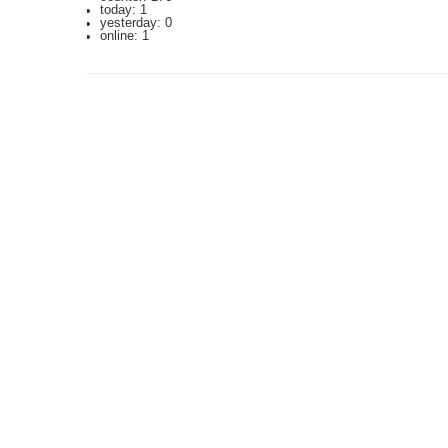
today: 1
yesterday: 0
online: 1
2023.3.12 DoSアタックを受け通信が遮断されており、ご迷惑をおかけしま
利用規約: 利用者は、WikiHouseに対し、投稿コンテンツを自由に利用で
Last-modified: 2013-10-26 (土) 21:28:47 (4669d)
エラー等で表示されないページがありましたら、URLを support@wikihouse.
Site admin:
WikiHouse - 無料レンタルWikiサービス
:
WikiHouseランキング