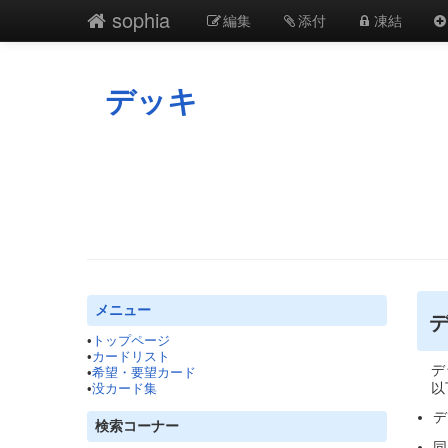
sophia
編集
添付
凍結
デッキ
メニュー
デ
•
トップページ
•
カードリスト
デ
•
希望・要望カード
以下
•
没カード集
デ
検索コーナー
同