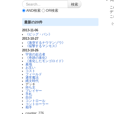
この
AND検索
OR検索
デッ
これ
最新の20件
（公
2013-11-06
《ビッグ・バン》
2013-10-27
《激突するナウマンゾウ》
《猛撃するマンモス》
2013-10-26
宇宙の起点者
《奇跡の進化》
《進化したモンゴロイド》
墓地
お互い
コスト
フィールド
通常魔法
縄文時代
デッキ
持ち主
プレイヤー
手札
自分
コントロール
コントローラー
相手
counter: 276