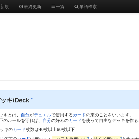
新規
最終更新
一覧
単語検索
ッキ/Deck
†
ッキとは、
自分
が
デュエル
で使用する
カード
の束のことをいいます。
のルールを守れば、
自分
の好みの
カード
を使って自由なデッキを作る
ッキの
カード
枚数は40枚以上60枚以下
じ名前の
カード
はデッキ・
エクストラデッキ
?
・
サイドデッキ
?
と合わ