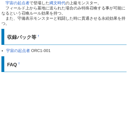
宇宙の起点者
で登場した
縄文時代
の上級モンスター。
フィールド上から墓地に送られた場合のみ特殊召喚する事が可能に
なるという召喚ルール効果を持つ。
また、守備表示モンスターと戦闘した時に貫通させる永続効果を持
つ。
収録パック等
†
宇宙の起点者
ORC1-001
FAQ
†