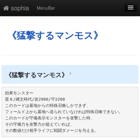
sophia
MenuBar
編集
添付
《猛撃するマンモス》
凍結
新規
最終更新
《猛撃するマンモス》
†
一覧
効果モンスター

単語検索
星８/縄文時代/攻2900/守2200

このカードは墓地からの特殊召喚しかできず、

フィールド上から墓地へ送られていなければ特殊召喚できない。

このカードが守備表示モンスターを攻撃した時、

その守備力を攻撃力が超えていれば、

その数値だけ相手ライフに戦闘ダメージを与える。