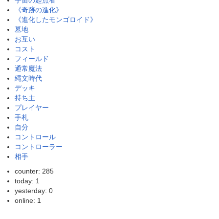
《奇跡の進化》
《進化したモンゴロイド》
墓地
お互い
コスト
フィールド
通常魔法
縄文時代
デッキ
持ち主
プレイヤー
手札
自分
コントロール
コントローラー
相手
counter: 285
today: 1
yesterday: 0
online: 1