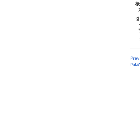
概
引
Prev
PukiW