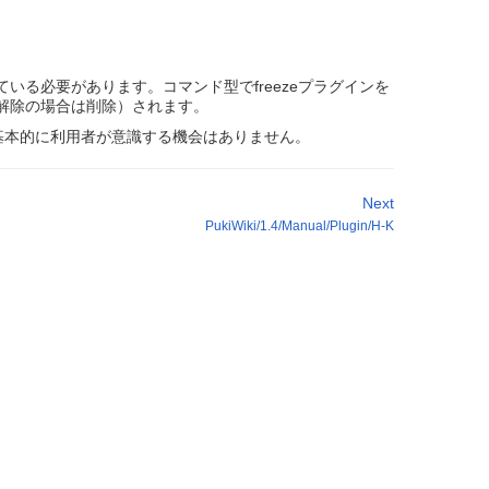
る必要があります。コマンド型でfreezeプラグインを
解除の場合は削除）されます。
基本的に利用者が意識する機会はありません。
Next
PukiWiki/1.4/Manual/Plugin/H-K