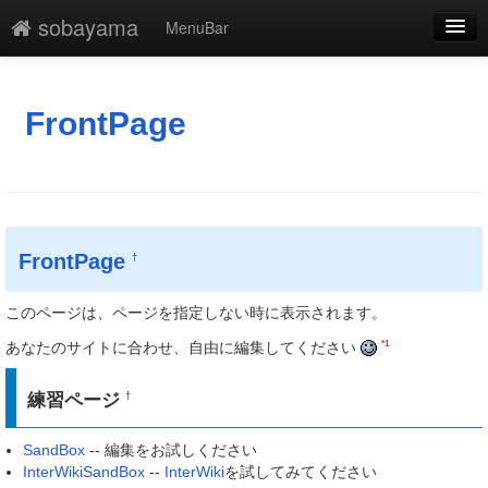
sobayama
MenuBar
編集
添付
FrontPage
凍結解除
新規
最終更新
FrontPage
†
一覧
このページは、ページを指定しない時に表示されます。
単語検索
*1
あなたのサイトに合わせ、自由に編集してください
練習ページ
†
SandBox
-- 編集をお試しください
InterWikiSandBox
--
InterWiki
を試してみてください