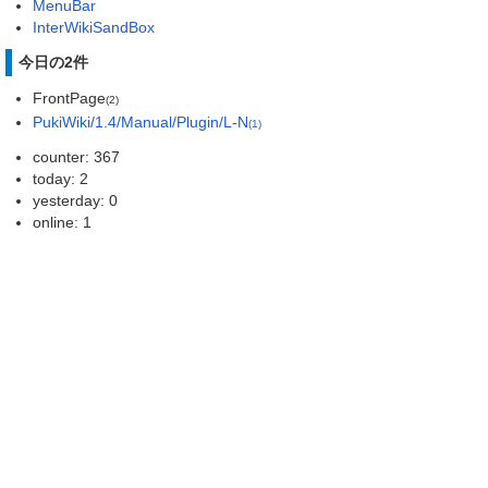
MenuBar
InterWikiSandBox
今日の2件
FrontPage
(2)
PukiWiki/1.4/Manual/Plugin/L-N
(1)
counter: 367
today: 2
yesterday: 0
online: 1