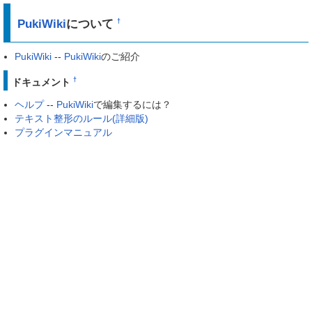
PukiWiki
について
†
PukiWiki
--
PukiWiki
のご紹介
†
ドキュメント
ヘルプ
--
PukiWiki
で編集するには？
テキスト整形のルール(詳細版)
プラグインマニュアル