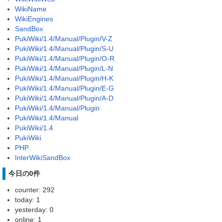
WikiName
WikiEngines
SandBox
PukiWiki/1.4/Manual/Plugin/V-Z
PukiWiki/1.4/Manual/Plugin/S-U
PukiWiki/1.4/Manual/Plugin/O-R
PukiWiki/1.4/Manual/Plugin/L-N
PukiWiki/1.4/Manual/Plugin/H-K
PukiWiki/1.4/Manual/Plugin/E-G
PukiWiki/1.4/Manual/Plugin/A-D
PukiWiki/1.4/Manual/Plugin
PukiWiki/1.4/Manual
PukiWiki/1.4
PukiWiki
PHP
InterWikiSandBox
今日の0件
counter: 292
today: 1
yesterday: 0
online: 1