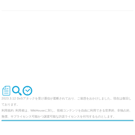
2023.3.12 DoSアタックを受け通信が遮断されており、ご迷惑をおかけしました。現在は復旧し
ております。
利用規約: 利用者は、WikiHouseに対し、投稿コンテンツを自由に利用できる世界的、非独占的、
無償、サブライセンス可能かつ譲渡可能な許諾ライセンスを付与するものとします。
オリジナルのWikiを作ってみませんか
Last-modified: 2009-12-27 (日) 07:54:16 (6069d)