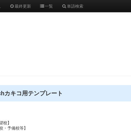
規
最終更新
一覧
単語検索
chカキコ用テンプレート
望校】
校・予備校等】