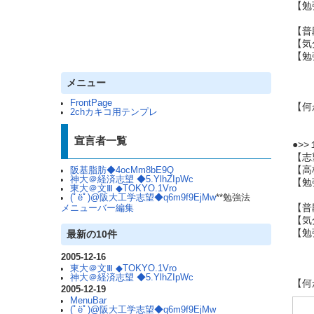
【勉
【普
【気
【勉
メニュー
FrontPage
【何
2chカキコ用テンプレ
宣言者一覧
●>
【志
【高
阪基脂肪◆4ocMm8bE9Q
神大＠経済志望 ◆5.YlhZIpWc
【勉
東大＠文Ⅲ ◆TOKYO.1Vro
(ﾟёﾟ)@阪大工学志望◆q6m9f9EjMw
**勉強法
【普
メニューバー編集
【気
【勉
最新の10件
英
2005-12-16
国
東大＠文Ⅲ ◆TOKYO.1Vro
理
神大＠経済志望 ◆5.YlhZIpWc
【何
2005-12-19
MenuBar
(ﾟёﾟ)@阪大工学志望◆q6m9f9EjMw