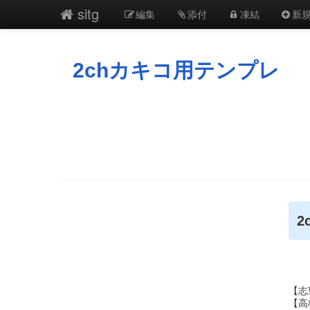
sitg
編集
添付
凍結
新
2chカキコ用テンプレ
2
【志
【高