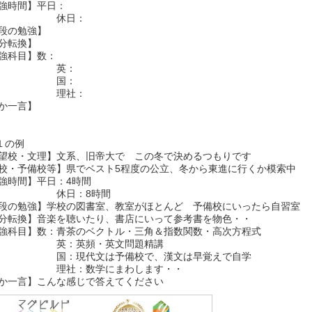
強時間】平日：
休日：
段の勉強】
分転換】
強科目】数：
英：
国：
理社：
か一言】
>１の例
望校・文理】文系、旧帝大で この冬で決めるつもりです
校・予備校等】県でベスト5程度の公立、冬から東進に行くか模索中
強時間】平日：4時間
休日：8時間
段の勉強】学校の図書室、教室がほとんど 予備校にいったら自習室
分転換】音楽を聴いたり、書店にいって参考書を物色・・
強科目】数：青茶のベクトル・三角＆指数関数・高次方程式
：英頻・英文問題精講
：現代文は予備校で、漢文は早覚えで自学
社：数学にまわします・・
か一言】こんな感じで答えてください