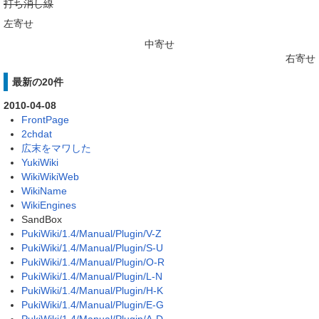
打ち消し線
左寄せ
中寄せ
右寄せ
最新の20件
2010-04-08
FrontPage
2chdat
広末をマワした
YukiWiki
WikiWikiWeb
WikiName
WikiEngines
SandBox
PukiWiki/1.4/Manual/Plugin/V-Z
PukiWiki/1.4/Manual/Plugin/S-U
PukiWiki/1.4/Manual/Plugin/O-R
PukiWiki/1.4/Manual/Plugin/L-N
PukiWiki/1.4/Manual/Plugin/H-K
PukiWiki/1.4/Manual/Plugin/E-G
PukiWiki/1.4/Manual/Plugin/A-D