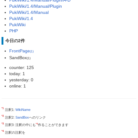
PukiWiki/1.4/Manual/Plugin
PukiWiki/1.4/Manual
PukiWiki/1.4
PukiWiki
PHP
今日の2件
FrontPage
(1)
SandBox
(1)
counter: 125
today: 1
yesterday: 0
online: 1
*1
注釈1:
WikiName
*2
注釈2:
SandBox
へのリンク
*3
*4
注釈3: 注釈の中にも
作ることができます
*4
注釈の注釈を