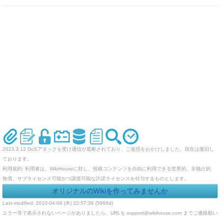
2023.3.12 DoSアタックを受け通信が遮断されており、ご迷惑をおかけしました。現在は復旧し
ております。
利用規約: 利用者は、WikiHouseに対し、投稿コンテンツを自由に利用できる世界的、非独占的、
無償、サブライセンス可能かつ譲渡可能な許諾ライセンスを付与するものとします。
オリジナルのWikiを作ってみませんか
Last-modified: 2010-04-08 (木) 22:57:36 (5966d)
エラー等で表示されないページがありましたら、URLを support@wikihouse.com までご連絡願い