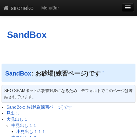
sironeko
MenuBar
編集
添付
SandBox
凍結解除
新規
最終更新
SandBox
: お砂場(練習ページ)です
†
一覧
SEO SPAMボットの攻撃対象になるため、デフォルトでこのページは凍
単語検索
結されています。
SandBox: お砂場(練習ページ)です
見出し
大見出し 1
中見出し 1-1
小見出し 1-1-1