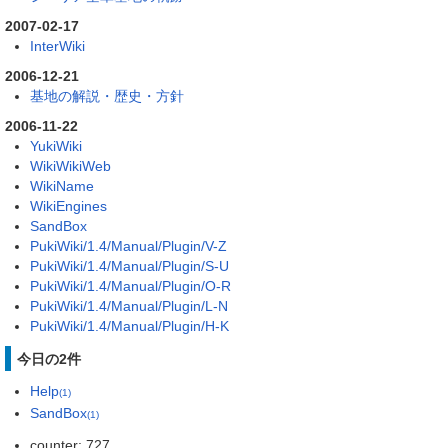
2007-02-17
InterWiki
2006-12-21
基地の解説・歴史・方針
2006-11-22
YukiWiki
WikiWikiWeb
WikiName
WikiEngines
SandBox
PukiWiki/1.4/Manual/Plugin/V-Z
PukiWiki/1.4/Manual/Plugin/S-U
PukiWiki/1.4/Manual/Plugin/O-R
PukiWiki/1.4/Manual/Plugin/L-N
PukiWiki/1.4/Manual/Plugin/H-K
今日の2件
Help
(1)
SandBox
(1)
counter: 727