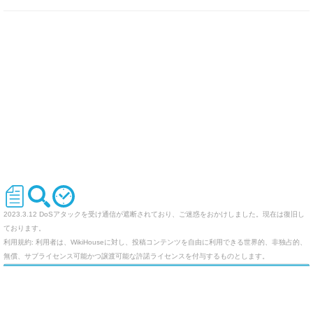
2023.3.12 DoSアタックを受け通信が遮断されており、ご迷惑をおかけしました。現在は復旧し
ております。
利用規約: 利用者は、WikiHouseに対し、投稿コンテンツを自由に利用できる世界的、非独占的、
無償、サブライセンス可能かつ譲渡可能な許諾ライセンスを付与するものとします。
オリジナルのWikiを作ってみませんか
Last-modified: 2011-11-21 (月) 09:07:07 (5376d)
エラー等で表示されないページがありましたら、URLを support@wikihouse.com までご連絡願い