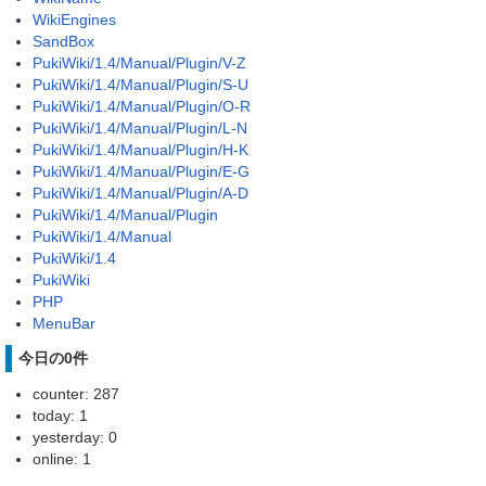
WikiEngines
SandBox
PukiWiki/1.4/Manual/Plugin/V-Z
PukiWiki/1.4/Manual/Plugin/S-U
PukiWiki/1.4/Manual/Plugin/O-R
PukiWiki/1.4/Manual/Plugin/L-N
PukiWiki/1.4/Manual/Plugin/H-K
PukiWiki/1.4/Manual/Plugin/E-G
PukiWiki/1.4/Manual/Plugin/A-D
PukiWiki/1.4/Manual/Plugin
PukiWiki/1.4/Manual
PukiWiki/1.4
PukiWiki
PHP
MenuBar
今日の0件
counter: 287
today: 1
yesterday: 0
online: 1