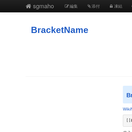
sgmaho
編集
添付
凍結
BracketName
B
Wik
[[