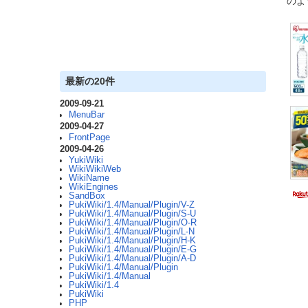
のよう
最新の20件
2009-09-21
MenuBar
2009-04-27
FrontPage
2009-04-26
YukiWiki
WikiWikiWeb
WikiName
WikiEngines
SandBox
PukiWiki/1.4/Manual/Plugin/V-Z
PukiWiki/1.4/Manual/Plugin/S-U
PukiWiki/1.4/Manual/Plugin/O-R
PukiWiki/1.4/Manual/Plugin/L-N
PukiWiki/1.4/Manual/Plugin/H-K
PukiWiki/1.4/Manual/Plugin/E-G
PukiWiki/1.4/Manual/Plugin/A-D
PukiWiki/1.4/Manual/Plugin
PukiWiki/1.4/Manual
PukiWiki/1.4
PukiWiki
PHP