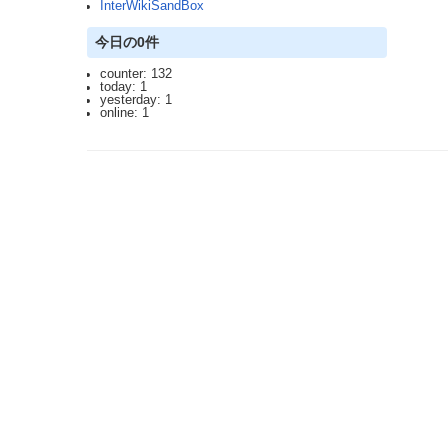
InterWikiSandBox
今日の0件
counter: 132
today: 1
yesterday: 1
online: 1
2023.3.12 DoSアタックを受け通信が遮断されており、ご迷惑をおかけしま
利用規約: 利用者は、WikiHouseに対し、投稿コンテンツを自由に利用で
Last-modified: 2010-10-14 (木) 01:20:42 (5776d)