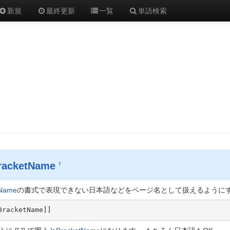
新規
最終更新
一覧
単語検索
racketName
†
iName
の書式で表現できない日本語などをページ名として扱えるように
BracketName]] 