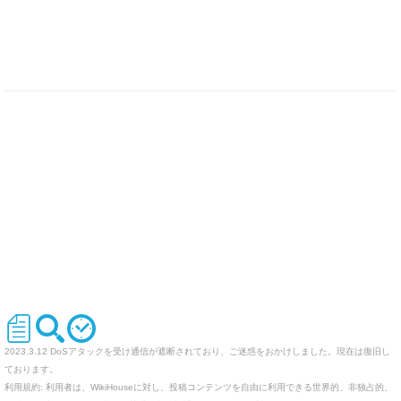
2023.3.12 DoSアタックを受け通信が遮断されており、ご迷惑をおかけしました。現在は復旧し
ております。
利用規約: 利用者は、WikiHouseに対し、投稿コンテンツを自由に利用できる世界的、非独占的、