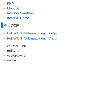
PHP
MenuBar
InterWikiSandBox
InterWikiName
今日の2件
PukiWiki/1.4/Manual/Plugin/A-D
(1)
PukiWiki/1.4/Manual/Plugin/V-Z
(1)
counter: 280
today: 1
yesterday: 0
online: 1