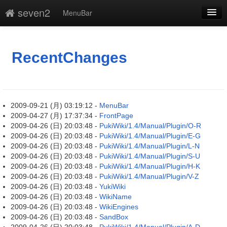
seven2
MenuBar
新規
最終更新
RecentChanges
一覧
単語検索
2009-09-21 (月) 03:19:12 -
MenuBar
2009-04-27 (月) 17:37:34 -
FrontPage
2009-04-26 (日) 20:03:48 -
PukiWiki/1.4/Manual/Plugin/O-R
2009-04-26 (日) 20:03:48 -
PukiWiki/1.4/Manual/Plugin/E-G
2009-04-26 (日) 20:03:48 -
PukiWiki/1.4/Manual/Plugin/L-N
2009-04-26 (日) 20:03:48 -
PukiWiki/1.4/Manual/Plugin/S-U
2009-04-26 (日) 20:03:48 -
PukiWiki/1.4/Manual/Plugin/H-K
2009-04-26 (日) 20:03:48 -
PukiWiki/1.4/Manual/Plugin/V-Z
2009-04-26 (日) 20:03:48 -
YukiWiki
2009-04-26 (日) 20:03:48 -
WikiName
2009-04-26 (日) 20:03:48 -
WikiEngines
2009-04-26 (日) 20:03:48 -
SandBox