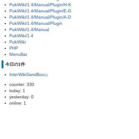
PukiWiki/1.4/Manual/Plugin/H-K
PukiWiki/1.4/Manual/Plugin/E-G
PukiWiki/1.4/Manual/Plugin/A-D
PukiWiki/1.4/Manual/Plugin
PukiWiki/1.4/Manual
PukiWiki/1.4
PukiWiki
PHP
MenuBar
今日の1件
InterWikiSandBox
(1)
counter: 330
today: 1
yesterday: 0
online: 1