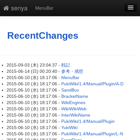
senya
MenuBar
新規
最終更新
RecentChanges
一覧
単語検索
2015-09-03 (木) 23:04:37 -
戦記
2015-06-14 (日) 00:20:40 -
参考・感想
2015-06-10 (水) 18:17:06 -
MenuBar
2015-06-10 (水) 18:17:06 -
PukiWiki/1.4/Manual/Plugin/A-D
2015-06-10 (水) 18:17:06 -
SandBox
2015-06-10 (水) 18:17:06 -
BracketName
2015-06-10 (水) 18:17:06 -
WikiEngines
2015-06-10 (水) 18:17:06 -
WikiWikiWeb
2015-06-10 (水) 18:17:06 -
InterWikiName
2015-06-10 (水) 18:17:06 -
PukiWiki/1.4/Manual/Plugin
2015-06-10 (水) 18:17:06 -
YukiWiki
2015-06-10 (水) 18:17:06 -
PukiWiki/1.4/Manual/Plugin/L-N