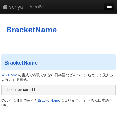
senya
MenuBar
編集
添付
BracketName
凍結
新規
最終更新
BracketName
†
一覧
WikiName
の書式で表現できない日本語などをページ名として扱える
単語検索
ようにする書式。
[[BracketName]] 
のように [[ ]] で囲うと
BracketName
になります。 もちろん日本語も
OK。